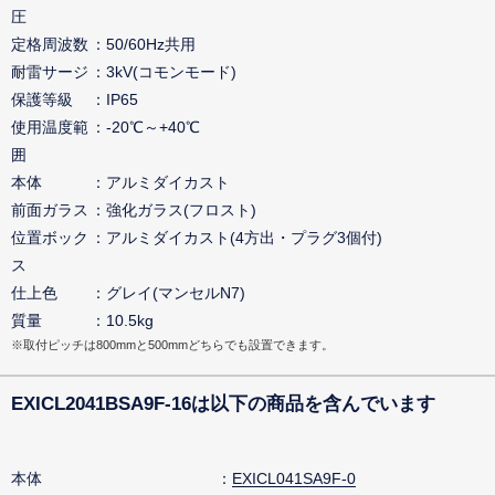
圧
定格周波数
50/60Hz共用
耐雷サージ
3kV(コモンモード)
保護等級
IP65
使用温度範
-20℃～+40℃
囲
本体
アルミダイカスト
前面ガラス
強化ガラス(フロスト)
位置ボック
アルミダイカスト(4方出・プラグ3個付)
ス
仕上色
グレイ(マンセルN7)
質量
10.5kg
※取付ピッチは800mmと500mmどちらでも設置できます。
EXICL2041BSA9F-16は以下の商品を含んでいます
本体
EXICL041SA9F-0