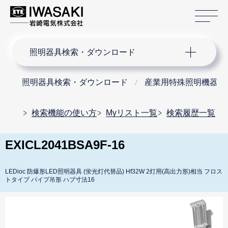
サ
サイト内検索
照明器具検索・ダウンロード
照明器具検索・ダウンロード
産業用特殊照明機器
検索機能の使い方
Myリスト一覧
検索履歴一覧
EXICL2041BSA9F-16
LEDioc 防爆形LED照明器具 (蛍光灯代替品) Hf32W 2灯用(高出力形)相当 フロス
トタイプ パイプ吊形 ハブ寸法16