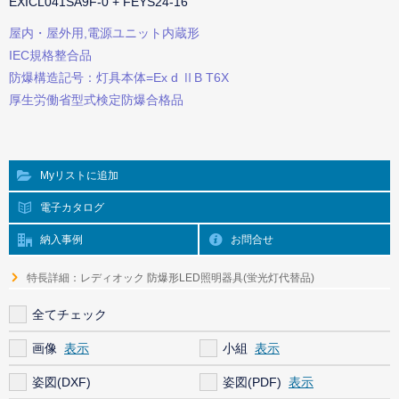
EXICL041SA9F-0 + FEYS24-16
屋内・屋外用,電源ユニット内蔵形
IEC規格整合品
防爆構造記号：灯具本体=Ex d ⅡB T6X
厚生労働省型式検定防爆合格品
Myリストに追加
電子カタログ
納入事例
お問合せ
特長詳細：レディオック 防爆形LED照明器具(蛍光灯代替品)
全てチェック
画像
小組
姿図(DXF)
姿図(PDF)