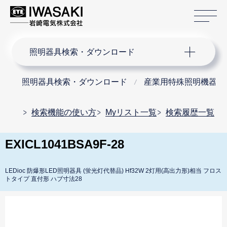
サ
サイト内検索
照明器具検索・ダウンロード
照明器具検索・ダウンロード
産業用特殊照明機器
検索機能の使い方
Myリスト一覧
検索履歴一覧
EXICL1041BSA9F-28
LEDioc 防爆形LED照明器具 (蛍光灯代替品) Hf32W 2灯用(高出力形)相当 フロス
トタイプ 直付形 ハブ寸法28