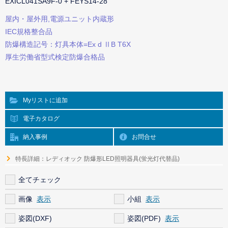
EXICL041SA9F-0 + FEYS14-28
屋内・屋外用,電源ユニット内蔵形
IEC規格整合品
防爆構造記号：灯具本体=Ex d ⅡB T6X
厚生労働省型式検定防爆合格品
Myリストに追加
電子カタログ
納入事例
お問合せ
特長詳細：レディオック 防爆形LED照明器具(蛍光灯代替品)
全てチェック
画像
小組
姿図(DXF)
姿図(PDF)