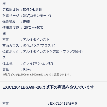
圧
定格周波数
50/60Hz共用
耐雷サージ
3kV(コモンモード)
保護等級
IP65
使用温度範
-20℃～+40℃
囲
本体
アルミダイカスト
前面ガラス
強化ガラス(フロスト)
位置ボック
アルミダイカスト(4方出・プラグ3個付)
ス
仕上色
グレイ(マンセルN7)
質量
9.5kg
※取付ピッチは800mmと500mmどちらでも設置できます。
EXICL1041BSA9F-28は以下の商品を含んでいます
本体
EXICL041SA9F-0