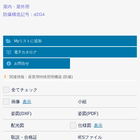
屋内・屋外用
防爆構造記号：d2G4
Myリストに追加
電子カタログ
お問合せ
関連情報：産業用特殊照明機器 (防爆)
全てチェック
画像
小組
姿図(DXF)
姿図(PDF)
配光図
仕様図
取説・合格証
IESファイル