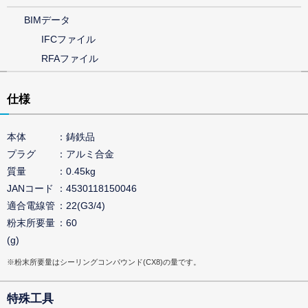
BIMデータ
IFCファイル
RFAファイル
仕様
本体
鋳鉄品
プラグ
アルミ合金
質量
0.45kg
JANコード
4530118150046
適合電線管
22(G3/4)
粉末所要量
60
(g)
※粉末所要量はシーリングコンパウンド(CX8)の量です。
特殊工具