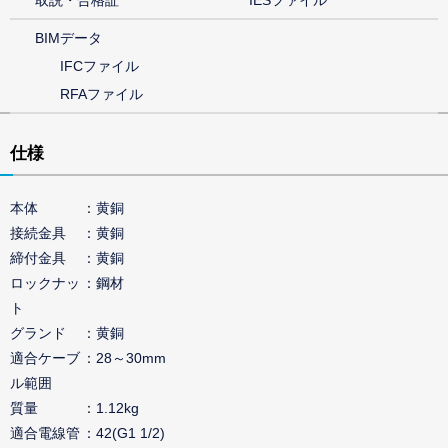
取説・合格証
IESファイル
BIMデータ
IFCファイル
RFAファイル
仕様
本体
黄銅
接続金具
黄銅
締付金具
黄銅
ロックナッ
鋼材
ト
グランド
黄銅
適合ケーブ
28～30mm
ル範囲
質量
1.12kg
適合電線管
42(G1 1/2)