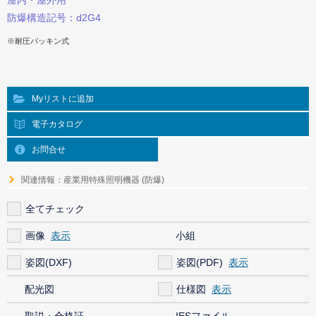
屋内・屋外用
防爆構造記号：d2G4
※耐圧パッキン式
Myリストに追加
電子カタログ
お問合せ
関連情報：産業用特殊照明機器 (防爆)
全てチェック
画像
小組
姿図(DXF)
姿図(PDF)
配光図
仕様図