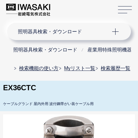
サ
サイト内検索
照明器具検索・ダウンロード
照明器具検索・ダウンロード
産業用特殊照明機器
検索機能の使い方
Myリスト一覧
検索履歴一覧
EX36CTC
ケーブルグランド 屋内外用 波付鋼帯がい装ケーブル用