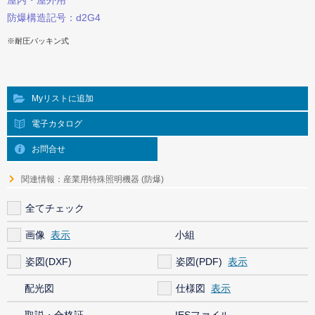
屋内・屋外用
防爆構造記号：d2G4
※耐圧パッキン式
Myリストに追加
電子カタログ
お問合せ
関連情報：産業用特殊照明機器 (防爆)
全てチェック
画像
小組
姿図(DXF)
姿図(PDF)
配光図
仕様図