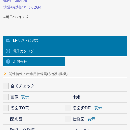
屋内・屋外用
防爆構造記号：d2G4
※耐圧パッキン式
Myリストに追加
電子カタログ
お問合せ
関連情報：産業用特殊照明機器 (防爆)
全てチェック
画像
小組
姿図(DXF)
姿図(PDF)
配光図
仕様図