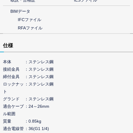
取説・合格証
IESファイル
BIMデータ
IFCファイル
RFAファイル
仕様
本体
ステンレス鋼
接続金具
ステンレス鋼
締付金具
ステンレス鋼
ロックナッ
ステンレス鋼
ト
グランド
ステンレス鋼
適合ケーブ
24～26mm
ル範囲
質量
0.85kg
適合電線管
36(G1 1/4)