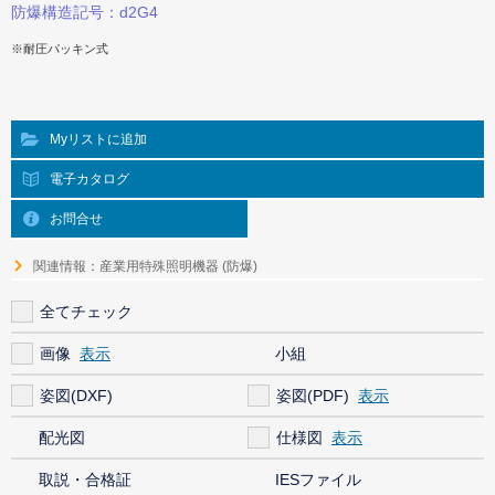
防爆構造記号：d2G4
※耐圧パッキン式
Myリストに追加
電子カタログ
お問合せ
関連情報：産業用特殊照明機器 (防爆)
全てチェック
画像
小組
姿図(DXF)
姿図(PDF)
配光図
仕様図
取説・合格証
IESファイル