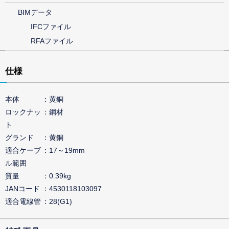
BIMデータ
IFCファイル
RFAファイル
仕様
本体
黄銅
ロックナッ
鋼材
ト
グランド
黄銅
適合ケーブ
17～19mm
ル範囲
質量
0.39kg
JANコード
4530118103097
適合電線管
28(G1)