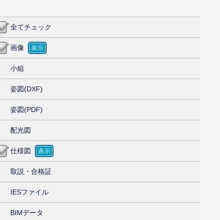
全てチェック
画像
小組
姿図(DXF)
姿図(PDF)
配光図
仕様図
取説・合格証
IESファイル
BIMデータ