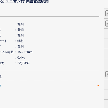
応) ユニオン付 保護管接続用
黄銅
具
黄銅
具
黄銅
ナット
鋼材
ド
黄銅
ーブル範囲
15～16mm
0.4kg
線管
22(G3/4)
具
具