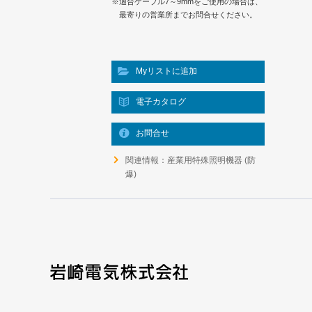
※適合ケーブル7～9mmをご使用の場合は、
最寄りの営業所までお問合せください。
Myリストに追加
電子カタログ
お問合せ
関連情報：産業用特殊照明機器 (防
爆)