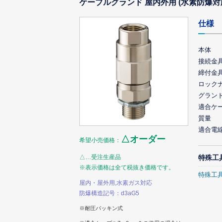
ケーブルグランド 屋内外用 (水素防爆対
仕様
本体
接続金
締付金
ロック
グラン
適合ケ
質量
適合電
△オーダー
希望小売価格：
△…受注生産品
特殊工
※表示価格は全て税抜き価格です。
特殊工
屋内・屋外用,水素ガス対応
防爆構造記号：d3aG5
※耐圧パッキン式