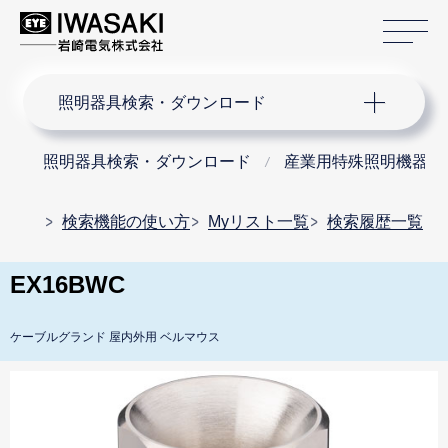
サ
サイト内検索
照明器具検索・ダウンロード
照明器具検索・ダウンロード
産業用特殊照明機器
検索機能の使い方
Myリスト一覧
検索履歴一覧
EX16BWC
ケーブルグランド 屋内外用 ベルマウス