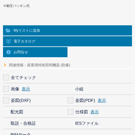
※耐圧パッキン式
Myリストに追加
電子カタログ
お問合せ
関連情報：産業用特殊照明機器 (防爆)
全てチェック
画像
小組
姿図(DXF)
姿図(PDF)
配光図
仕様図
取説・合格証
IESファイル
BIMデータ