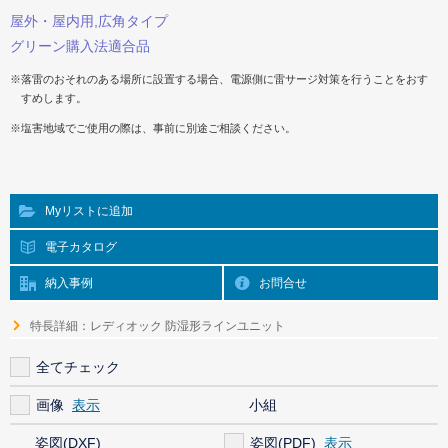
屋外・屋内用,広角タイプ
グリーン購入法適合品
※落雷のおそれのある場所に設置する場合、電源側に雷サージ対策を行うことをおす
すめします。
※塩害地域でご使用の際は、事前に別途ご相談ください。
Myリストに追加
電子カタログ
納入事例
お問合せ
特長詳細：レディオック 防湿形ラインユニット
全てチェック
画像
小組
姿図(DXF)
姿図(PDF)