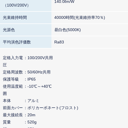
140.0ℓm/W
（100V/200V）
光束維持時間
40000時間(光束維持率70％)
光源色
昼白色(5000K)
平均演色評価数
Ra83
定格入力電
100/200V共用
圧
定格周波数
50/60Hz共用
保護等級
IP65
使用温度範
-10℃～+40℃
囲
本体
アルミ
前面カバー
ポリカーボネート(フロスト)
最大接続長
20m
質量
520g