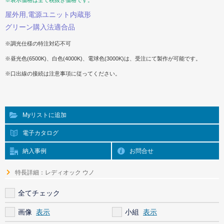
※表示価格は全て税抜き価格です。
屋外用,電源ユニット内蔵形
グリーン購入法適合品
※調光仕様の特注対応不可
※昼光色(6500K)、白色(4000K)、電球色(3000K)は、受注にて製作が可能です。
※口出線の接続は注意事項に従ってください。
Myリストに追加
電子カタログ
納入事例
お問合せ
特長詳細：レディオック ウノ
全てチェック
画像
小組