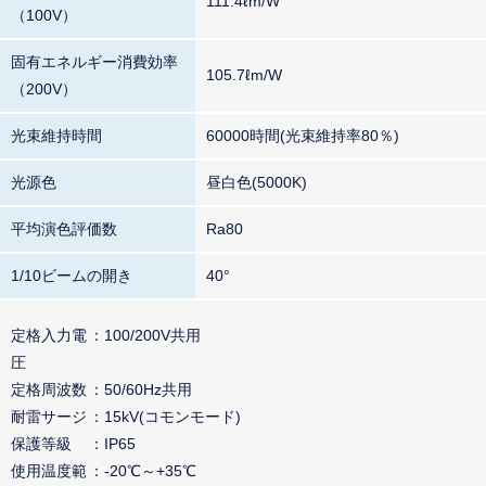
111.4ℓm/W
（100V）
固有エネルギー消費効率
105.7ℓm/W
（200V）
光束維持時間
60000時間(光束維持率80％)
光源色
昼白色(5000K)
平均演色評価数
Ra80
1/10ビームの開き
40°
定格入力電
100/200V共用
圧
定格周波数
50/60Hz共用
耐雷サージ
15kV(コモンモード)
保護等級
IP65
使用温度範
-20℃～+35℃