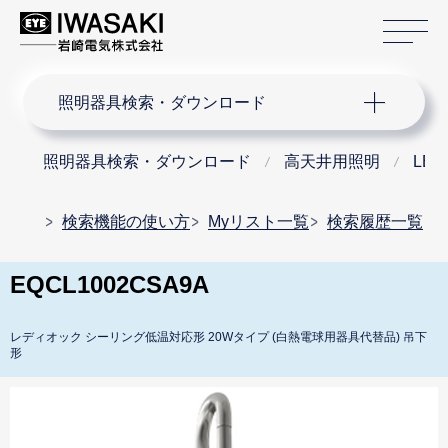
サ
サイト内検索
照明器具検索・ダウンロード
照明器具検索・ダウンロード
高天井用照明
LE
検索機能の使い方
Myリスト一覧
検索履歴一覧
EQCL1002CSA9A
レディオック シーリング低温対応形 20Wタイプ (白熱電球用器具代替品) 吊下
形