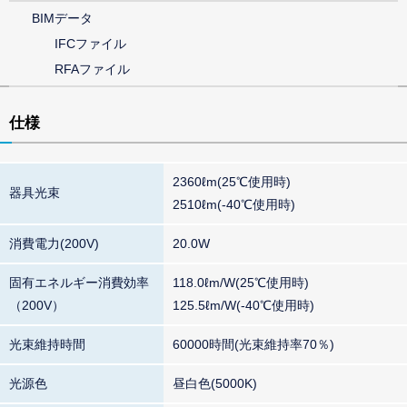
BIMデータ
IFCファイル
RFAファイル
仕様
2360ℓm(25℃使用時)
器具光束
2510ℓm(-40℃使用時)
消費電力(200V)
20.0W
固有エネルギー消費効率
118.0ℓm/W(25℃使用時)
（200V）
125.5ℓm/W(-40℃使用時)
光束維持時間
60000時間(光束維持率70％)
光源色
昼白色(5000K)