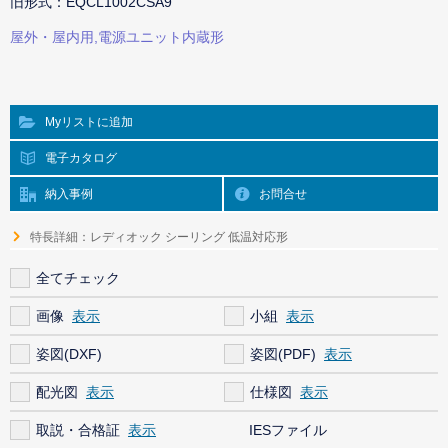
旧形式：EQCL1002CSA9
屋外・屋内用,電源ユニット内蔵形
Myリストに追加
電子カタログ
納入事例
お問合せ
特長詳細：レディオック シーリング 低温対応形
全てチェック
画像
小組
姿図(DXF)
姿図(PDF)
配光図
仕様図
取説・合格証
IESファイル