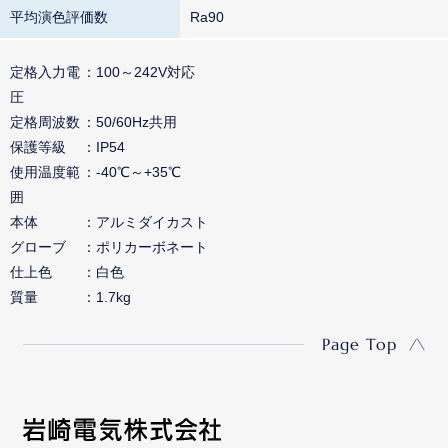
平均演色評価数
Ra90
定格入力電
100～242V対応
圧
定格周波数
50/60Hz共用
保護等級
IP54
使用温度範
-40℃～+35℃
囲
本体
アルミダイカスト
グローブ
ポリカーボネート
仕上色
白色
質量
1.7kg
Page Top