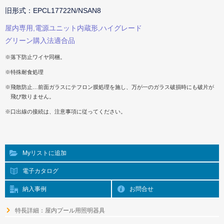
旧形式：EPCL17722N/NSAN8
屋内専用,電源ユニット内蔵形,ハイグレード
グリーン購入法適合品
※落下防止ワイヤ同梱。
※特殊耐食処理
※飛散防止…前面ガラスにテフロン膜処理を施し、万が一のガラス破損時にも破片が
飛び散りません。
※口出線の接続は、注意事項に従ってください。
Myリストに追加
電子カタログ
納入事例
お問合せ
特長詳細：屋内プール用照明器具