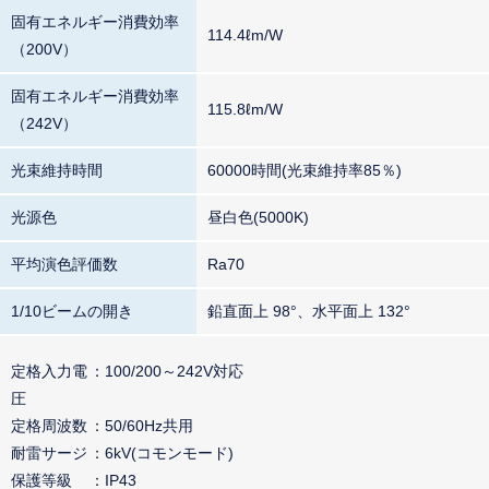
固有エネルギー消費効率
114.4ℓm/W
（200V）
固有エネルギー消費効率
115.8ℓm/W
（242V）
光束維持時間
60000時間(光束維持率85％)
光源色
昼白色(5000K)
平均演色評価数
Ra70
1/10ビームの開き
鉛直面上 98°、水平面上 132°
定格入力電
100/200～242V対応
圧
定格周波数
50/60Hz共用
耐雷サージ
6kV(コモンモード)
保護等級
IP43