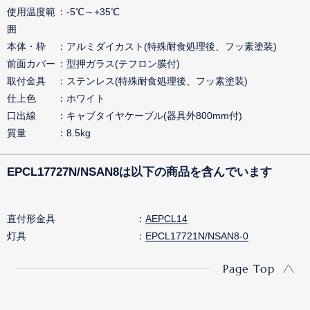
使用温度範
-5℃～+35℃
囲
本体・枠
アルミダイカスト(特殊耐食処理後、フッ素塗装)
前面カバー
型押ガラス(テフロン膜付)
取付金具
ステンレス(特殊耐食処理後、フッ素塗装)
仕上色
ホワイト
口出線
キャブタイヤケーブル(器具外800mm付)
質量
8.5kg
EPCL17727N/NSAN8は以下の商品を含んでいます
直付形金具
AEPCL14
灯具
EPCL17721N/NSAN8-0
Page Top