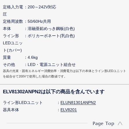
定格入力電
200～242V対応
圧
定格周波数
50/60Hz共用
本体
溶融亜鉛めっき鋼板(白色)
ライン形
ポリカーボネート(乳白色)
LEDユニッ
ト(カバー)
質量
4.6kg
その他
LED・電源ユニット組合せ
器具の光束・固有エネルギー消費効率・消費電力は以下の本体とライン形LEDユニット
を組合せて200Vで使用した場合の数値です。
ELV81302ANPN2は以下の商品を含んでいます
ライン形LEDユニット
ELUN81301ANPN2
器具本体
ELV8201
Page Top