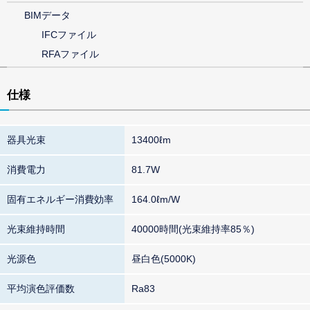
BIMデータ
IFCファイル
RFAファイル
仕様
器具光束
13400ℓm
消費電力
81.7W
固有エネルギー消費効率
164.0ℓm/W
光束維持時間
40000時間(光束維持率85％)
光源色
昼白色(5000K)
平均演色評価数
Ra83