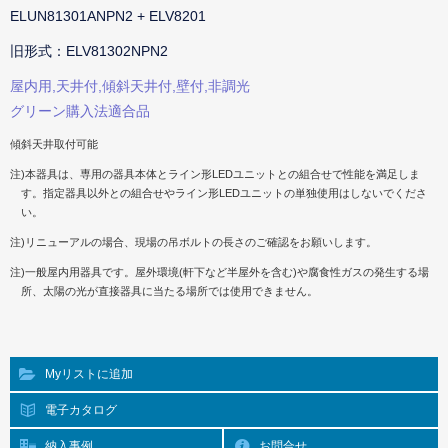
ELUN81301ANPN2 + ELV8201
旧形式：ELV81302NPN2
屋内用,天井付,傾斜天井付,壁付,非調光
グリーン購入法適合品
傾斜天井取付可能
注)本器具は、専用の器具本体とライン形LEDユニットとの組合せで性能を満足しま
す。指定器具以外との組合せやライン形LEDユニットの単独使用はしないでくださ
い。
注)リニューアルの場合、現場の吊ボルトの長さのご確認をお願いします。
注)一般屋内用器具です。屋外環境(軒下など半屋外を含む)や腐食性ガスの発生する場
所、太陽の光が直接器具に当たる場所では使用できません。
Myリストに追加
電子カタログ
納入事例
お問合せ