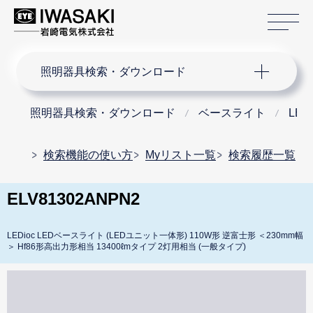
サ
サイト内検索
照明器具検索・ダウンロード
照明器具検索・ダウンロード
ベースライト
LE
検索機能の使い方
Myリスト一覧
検索履歴一覧
ELV81302ANPN2
LEDioc LEDベースライト (LEDユニット一体形) 110W形 逆富士形 ＜230mm幅
＞ Hf86形高出力形相当 13400ℓmタイプ 2灯用相当 (一般タイプ)