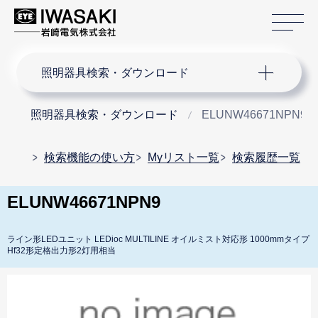
サ
サイト内検索
照明器具検索・ダウンロード
照明器具検索・ダウンロード
ELUNW46671NPN9
検索機能の使い方
Myリスト一覧
検索履歴一覧
ELUNW46671NPN9
ライン形LEDユニット LEDioc MULTILINE オイルミスト対応形 1000mmタイプ
Hf32形定格出力形2灯用相当