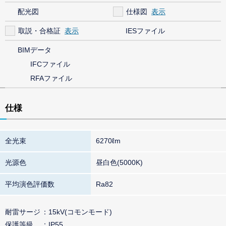
配光図
仕様図
取説・合格証
IESファイル
BIMデータ
IFCファイル
RFAファイル
仕様
全光束
6270ℓm
光源色
昼白色(5000K)
平均演色評価数
Ra82
耐雷サージ
15kV(コモンモード)
保護等級
IP55