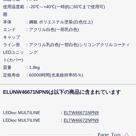
使用温度範
-20℃～+40℃(一時的に60℃まで使用可)
囲
本体
鋼板 ポリエステル塗装(白色仕上)
エンド
アクリル白色(一部乳白色)
キャップ
ライン形
アクリル乳白色(一部白色)シリコンアクリルコーティ
LEDユニッ
ング
ト(カバー)
質量
1.8kg
定格寿命
60000時間(光束維持率85％)
ELUNW46671NPN9は以下の商品に含まれています
LEDioc MULTILINE
ELTW46671NPN9
LEDioc MULTILINE
ELTW46672NPN9
Page Top