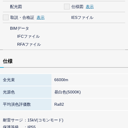
配光図
仕様図
取説・合格証
IESファイル
BIMデータ
IFCファイル
RFAファイル
仕様
全光束
6600ℓm
光源色
昼白色(5000K)
平均演色評価数
Ra82
耐雷サージ
15kV(コモンモード)
保護等級
IP55