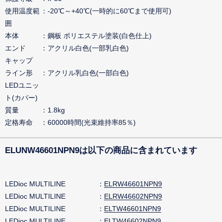
使用温度範
-20℃～+40℃(一時的に60℃まで使用可)
囲
本体
鋼板 ポリエステル塗装(白色仕上)
エンド
アクリル白色(一部乳白色)
キャップ
ライン形
アクリル乳白色(一部白色)
LEDユニッ
ト(カバー)
質量
1.8kg
定格寿命
60000時間(光束維持率85％)
ELUNW46601NPN9は以下の商品に含まれています
LEDioc MULTILINE
ELRW46601NPN9
LEDioc MULTILINE
ELRW46602NPN9
LEDioc MULTILINE
ELTW46601NPN9
LEDioc MULTILINE
ELTW46602NPN9