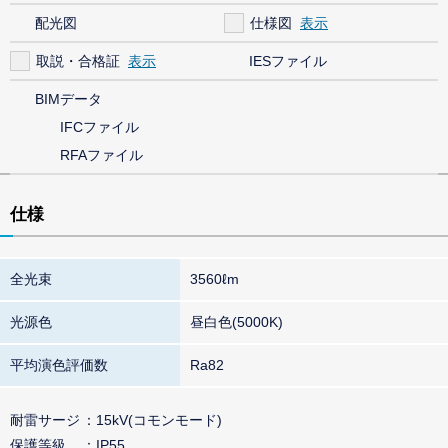
配光図
仕様図
取説・合格証
IESファイル
BIMデータ
IFCファイル
RFAファイル
仕様
全光束
3560ℓm
光源色
昼白色(5000K)
平均演色評価数
Ra82
耐雷サージ
15kV(コモンモード)
保護等級
IP55