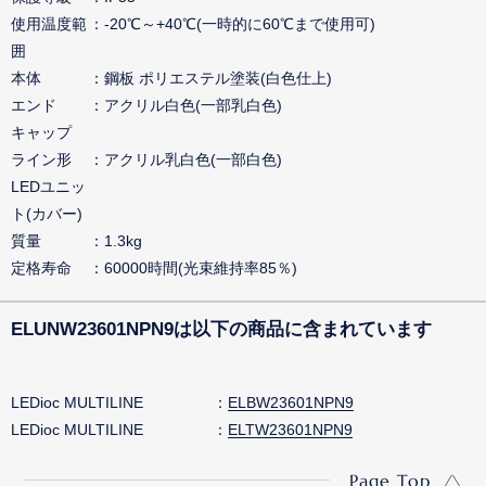
使用温度範
-20℃～+40℃(一時的に60℃まで使用可)
囲
本体
鋼板 ポリエステル塗装(白色仕上)
エンド
アクリル白色(一部乳白色)
キャップ
ライン形
アクリル乳白色(一部白色)
LEDユニッ
ト(カバー)
質量
1.3kg
定格寿命
60000時間(光束維持率85％)
ELUNW23601NPN9は以下の商品に含まれています
LEDioc MULTILINE
ELBW23601NPN9
LEDioc MULTILINE
ELTW23601NPN9
Page Top