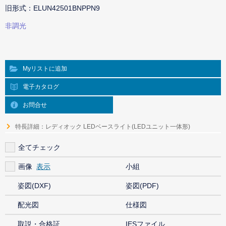
旧形式：ELUN42501BNPPN9
非調光
Myリストに追加
電子カタログ
お問合せ
特長詳細：レディオック LEDベースライト(LEDユニット一体形)
全てチェック
画像
小組
姿図(DXF)
姿図(PDF)
配光図
仕様図
取説・合格証
IESファイル