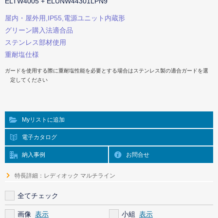
ELTW4005 + ELUNW44301LPN9
屋内・屋外用,IP55,電源ユニット内蔵形
グリーン購入法適合品
ステンレス部材使用
重耐塩仕様
ガードを使用する際に重耐塩性能を必要とする場合はステンレス製の適合ガードを選
定してください
Myリストに追加
電子カタログ
納入事例
お問合せ
特長詳細：レディオック マルチライン
全てチェック
画像
小組