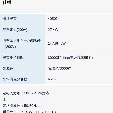
仕様
器具光束
4050ℓm
消費電力(200V)
27.4W
固有エネルギー消費効率
147.8ℓm/W
（200V）
光束維持時間
60000時間(光束維持率85％)
光源色
電球色(3000K)
平均演色評価数
Ra82
定格入力電
100～242V対応
圧
定格周波数
50/60Hz共用
耐雷サージ
15kV(コモンモード)