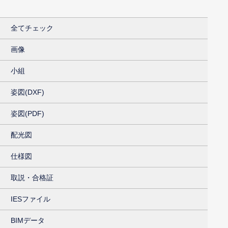
全てチェック
画像
小組
姿図(DXF)
姿図(PDF)
配光図
仕様図
取説・合格証
IESファイル
BIMデータ