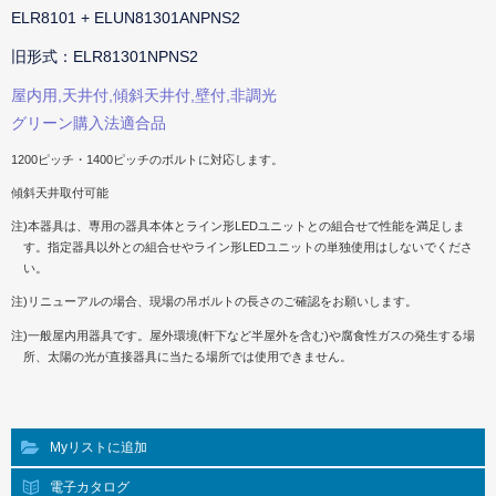
ELR8101 + ELUN81301ANPNS2
旧形式：ELR81301NPNS2
屋内用,天井付,傾斜天井付,壁付,非調光
グリーン購入法適合品
1200ピッチ・1400ピッチのボルトに対応します。
傾斜天井取付可能
注)本器具は、専用の器具本体とライン形LEDユニットとの組合せで性能を満足しま
す。指定器具以外との組合せやライン形LEDユニットの単独使用はしないでくださ
い。
注)リニューアルの場合、現場の吊ボルトの長さのご確認をお願いします。
注)一般屋内用器具です。屋外環境(軒下など半屋外を含む)や腐食性ガスの発生する場
所、太陽の光が直接器具に当たる場所では使用できません。
Myリストに追加
電子カタログ