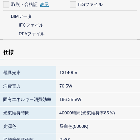
取説・合格証
IESファイル
BIMデータ
IFCファイル
RFAファイル
仕様
器具光束
13140ℓm
消費電力
70.5W
固有エネルギー消費効率
186.3ℓm/W
光束維持時間
40000時間(光束維持率85％)
光源色
昼白色(5000K)
平均演色評価数
Ra83