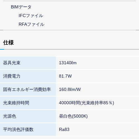
BIMデータ
IFCファイル
RFAファイル
仕様
器具光束
13140ℓm
消費電力
81.7W
固有エネルギー消費効率
160.8ℓm/W
光束維持時間
40000時間(光束維持率85％)
光源色
昼白色(5000K)
平均演色評価数
Ra83