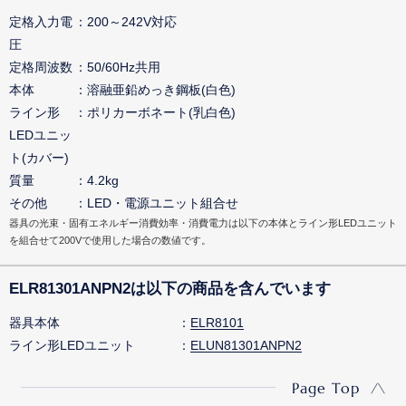
定格入力電
200～242V対応
圧
定格周波数
50/60Hz共用
本体
溶融亜鉛めっき鋼板(白色)
ライン形
ポリカーボネート(乳白色)
LEDユニッ
ト(カバー)
質量
4.2kg
その他
LED・電源ユニット組合せ
器具の光束・固有エネルギー消費効率・消費電力は以下の本体とライン形LEDユニット
を組合せて200Vで使用した場合の数値です。
ELR81301ANPN2は以下の商品を含んでいます
器具本体
ELR8101
ライン形LEDユニット
ELUN81301ANPN2
Page Top