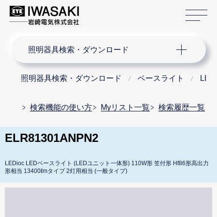
サ
サイト内検索
照明器具検索・ダウンロード
照明器具検索・ダウンロード
ベースライト
LE
検索機能の使い方
Myリスト一覧
検索履歴一覧
ELR81301ANPN2
LEDioc LEDベースライト (LEDユニット一体形) 110W形 笠付形 Hf86形高出力
形相当 13400ℓmタイプ 2灯用相当 (一般タイプ)