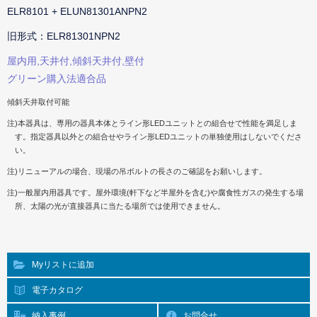
ELR8101 + ELUN81301ANPN2
旧形式：ELR81301NPN2
屋内用,天井付,傾斜天井付,壁付
グリーン購入法適合品
傾斜天井取付可能
注)本器具は、専用の器具本体とライン形LEDユニットとの組合せで性能を満足しま
す。指定器具以外との組合せやライン形LEDユニットの単独使用はしないでくださ
い。
注)リニューアルの場合、現場の吊ボルトの長さのご確認をお願いします。
注)一般屋内用器具です。屋外環境(軒下など半屋外を含む)や腐食性ガスの発生する場
所、太陽の光が直接器具に当たる場所では使用できません。
Myリストに追加
電子カタログ
納入事例
お問合せ