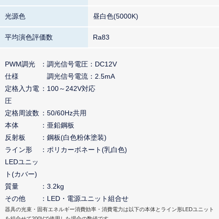
光源色
昼白色(5000K)
平均演色評価数
Ra83
PWM調光
調光信号電圧：DC12V
仕様
調光信号電流：2.5mA
定格入力電
100～242V対応
圧
定格周波数
50/60Hz共用
本体
亜鉛鋼板
反射板
鋼板(白色粉体塗装)
ライン形
ポリカーボネート(乳白色)
LEDユニッ
ト(カバー)
質量
3.2kg
その他
LED・電源ユニット組合せ
器具の光束・固有エネルギー消費効率・消費電力は以下の本体とライン形LEDユニット
を組合せて200Vで使用した場合の数値です。