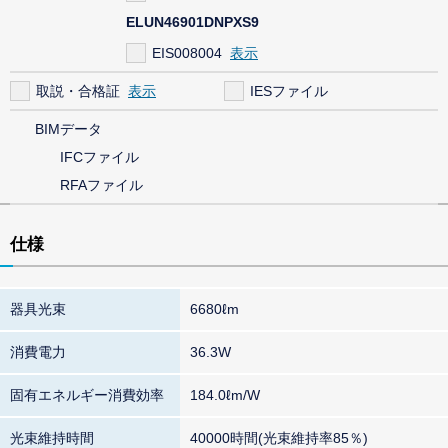
ELUN46901DNPXS9
EIS008004
取説・合格証
IESファイル
BIMデータ
IFCファイル
RFAファイル
仕様
器具光束
6680ℓm
消費電力
36.3W
固有エネルギー消費効率
184.0ℓm/W
光束維持時間
40000時間(光束維持率85％)