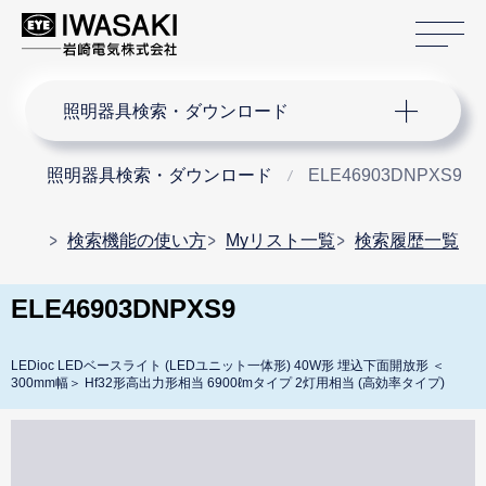
サ
サイト内検索
照明器具検索・ダウンロード
照明器具検索・ダウンロード
ELE46903DNPXS9
検索機能の使い方
Myリスト一覧
検索履歴一覧
ELE46903DNPXS9
LEDioc LEDベースライト (LEDユニット一体形) 40W形 埋込下面開放形 ＜
300mm幅＞ Hf32形高出力形相当 6900ℓmタイプ 2灯用相当 (高効率タイプ)