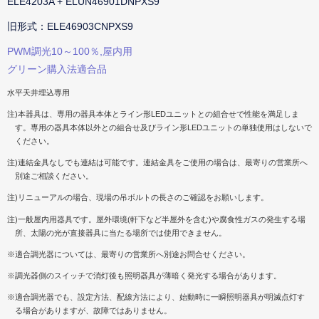
ELE4203A + ELUN46901DNPXS9
旧形式：ELE46903CNPXS9
PWM調光10～100％,屋内用
グリーン購入法適合品
水平天井埋込専用
注)本器具は、専用の器具本体とライン形LEDユニットとの組合せで性能を満足しま
す。専用の器具本体以外との組合せ及びライン形LEDユニットの単独使用はしないで
ください。
注)連結金具なしでも連結は可能です。連結金具をご使用の場合は、最寄りの営業所へ
別途ご相談ください。
注)リニューアルの場合、現場の吊ボルトの長さのご確認をお願いします。
注)一般屋内用器具です。屋外環境(軒下など半屋外を含む)や腐食性ガスの発生する場
所、太陽の光が直接器具に当たる場所では使用できません。
※適合調光器については、最寄りの営業所へ別途お問合せください。
※調光器側のスイッチで消灯後も照明器具が薄暗く発光する場合があります。
※適合調光器でも、設定方法、配線方法により、始動時に一瞬照明器具が明滅点灯す
る場合がありますが、故障ではありません。