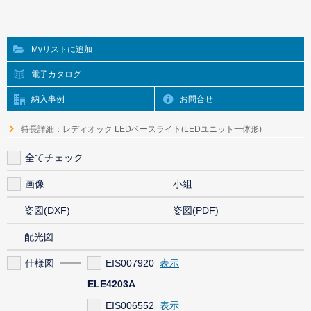
Myリストに追加
電子カタログ
納入事例
お問合せ
特長詳細：レディオック LEDベースライト(LEDユニット一体形)
全てチェック
画像
小組
姿図(DXF)
姿図(PDF)
配光図
仕様図
EIS007920
ELE4203A
EIS006552