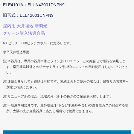
ELE4101A + ELUN42001DNPN9
旧形式：ELE42001CNPN9
屋内用,天井埋込,非調光
グリーン購入法適合品
600ピッチ・800ピッチのボルトに対応します。
水平天井埋込専用
注)本器具は、専用の器具本体とライン形LEDユニットとの組合せで性能を満足しま
す。指定器具以外との組合せやライン形LEDユニットの単独使用はしないでくださ
い。
注)連結金具なしでも連結は可能です。連結金具をご使用の場合は、最寄りの営業所へ
別途ご相談ください。
注)リニューアルの場合、現場の吊ボルトの長さのご確認をお願いします。
注)一般屋内用器具です。屋外環境(軒下など半屋外を含む)や腐食性ガスの発生する場
所、太陽の光が直接器具に当たる場所では使用できません。