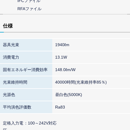
IFCファイル
RFAファイル
仕様
器具光束
1940ℓm
消費電力
13.1W
固有エネルギー消費効率
148.0ℓm/W
光束維持時間
40000時間(光束維持率85％)
光源色
昼白色(5000K)
平均演色評価数
Ra83
定格入力電
100～242V対応