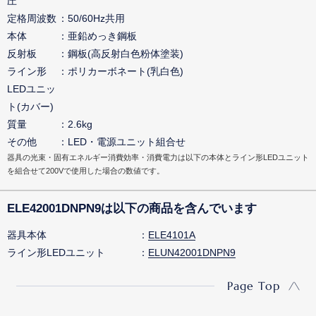
圧
定格周波数
50/60Hz共用
本体
亜鉛めっき鋼板
反射板
鋼板(高反射白色粉体塗装)
ライン形
ポリカーボネート(乳白色)
LEDユニッ
ト(カバー)
質量
2.6kg
その他
LED・電源ユニット組合せ
器具の光束・固有エネルギー消費効率・消費電力は以下の本体とライン形LEDユニット
を組合せて200Vで使用した場合の数値です。
ELE42001DNPN9は以下の商品を含んでいます
器具本体
ELE4101A
ライン形LEDユニット
ELUN42001DNPN9
Page Top