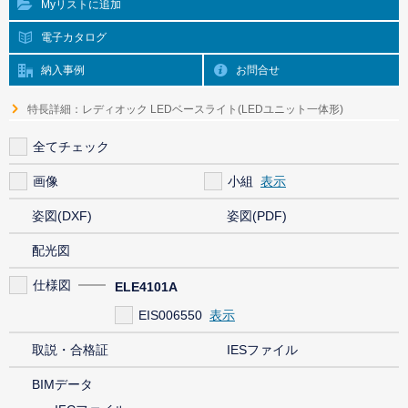
Myリストに追加
電子カタログ
納入事例
お問合せ
特長詳細：レディオック LEDベースライト(LEDユニット一体形)
全てチェック
画像
小組
姿図(DXF)
姿図(PDF)
配光図
仕様図
ELE4101A
EIS006550
取説・合格証
IESファイル
BIMデータ