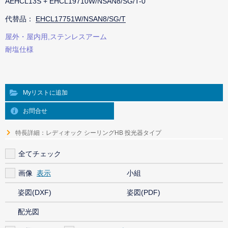
AEHCL13S + EHCL19710W/NSAN8/SG/T-0
代替品：
EHCL17751W/NSAN8/SG/T
屋外・屋内用,ステンレスアーム
耐塩仕様
Myリストに追加
お問合せ
特長詳細：レディオック シーリングHB 投光器タイプ
全てチェック
画像
小組
姿図(DXF)
姿図(PDF)
配光図