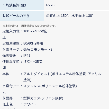
平均演色評価数
Ra70
1/10ビームの開き
鉛直面上 150°、水平面上 138°
※上記特性は、周囲温度が+25℃時の値です。
定格入力電
100～240V対応
圧
定格周波数
50/60Hz共用
耐雷サージ
6kV(コモンモード)
保護等級
IP43
使用温度範
-5℃～+35℃
囲
本体
アルミダイカスト(ポリエステル粉体塗装+アクリル
塗装)
台座付アー
ステンレス(ポリエステル粉体塗装)
ム
前面部
型押ガラス(テフロン膜付)
仕上色
ホワイト