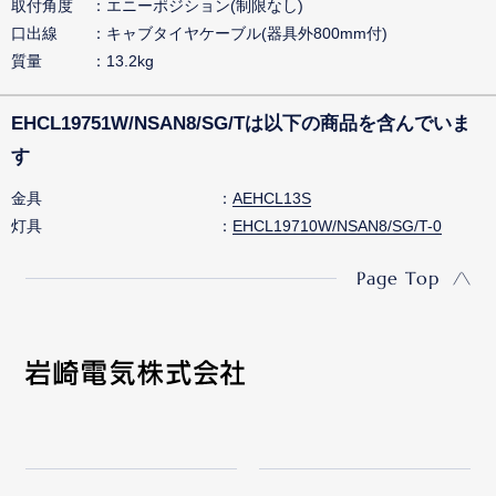
取付角度
エニーポジション(制限なし)
口出線
キャブタイヤケーブル(器具外800mm付)
質量
13.2kg
EHCL19751W/NSAN8/SG/Tは以下の商品を含んでいま
す
金具
AEHCL13S
灯具
EHCL19710W/NSAN8/SG/T-0
Page Top