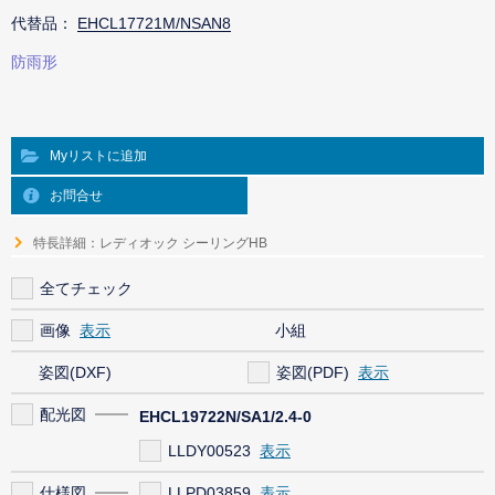
代替品：
EHCL17721M/NSAN8
防雨形
Myリストに追加
お問合せ
特長詳細：レディオック シーリングHB
全てチェック
画像
小組
姿図(DXF)
姿図(PDF)
配光図
EHCL19722N/SA1/2.4-0
LLDY00523
仕様図
LLPD03859