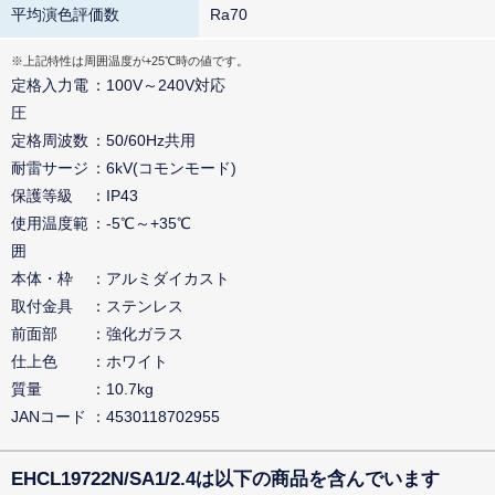
平均演色評価数
Ra70
※上記特性は周囲温度が+25℃時の値です。
定格入力電
100V～240V対応
圧
定格周波数
50/60Hz共用
耐雷サージ
6kV(コモンモード)
保護等級
IP43
使用温度範
-5℃～+35℃
囲
本体・枠
アルミダイカスト
取付金具
ステンレス
前面部
強化ガラス
仕上色
ホワイト
質量
10.7kg
JANコード
4530118702955
EHCL19722N/SA1/2.4は以下の商品を含んでいます