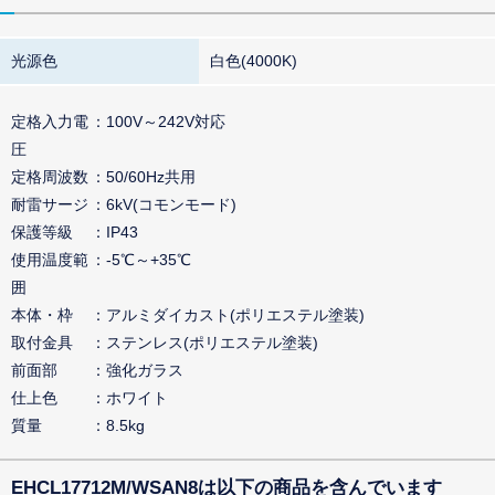
光源色
白色(4000K)
定格入力電
100V～242V対応
圧
定格周波数
50/60Hz共用
耐雷サージ
6kV(コモンモード)
保護等級
IP43
使用温度範
-5℃～+35℃
囲
本体・枠
アルミダイカスト(ポリエステル塗装)
取付金具
ステンレス(ポリエステル塗装)
前面部
強化ガラス
仕上色
ホワイト
質量
8.5kg
EHCL17712M/WSAN8は以下の商品を含んでいます