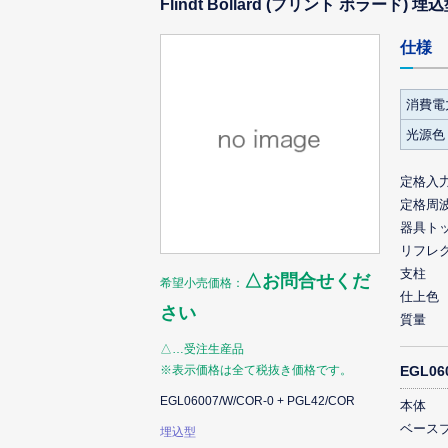
Flindt Bollard (フリント ボラード)
仕様
消費電力
光源色
定格入
定格周
器具ト
リフレ
支柱
△お問合せくだ
希望小売価格：
仕上色
さい
質量
△…受注生産品
※表示価格は全て税抜き価格です。
EGL0
EGL06007/W/COR-0 + PGL42/COR
本体
ベース
埋込型