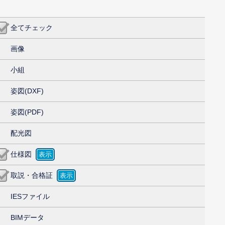
全てチェック
画像
小組
姿図(DXF)
姿図(PDF)
配光図
仕様図
取説・合格証
IESファイル
BIMデータ