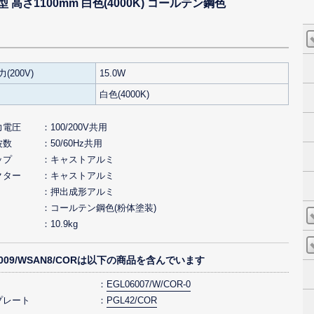
 埋込型 高さ1100mm 白色(4000K) コールテン鋼色
(200V)
15.0W
白色(4000K)
力電圧
100/200V共用
波数
50/60Hz共用
ップ
キャストアルミ
クター
キャストアルミ
押出成形アルミ
コールテン鋼色(粉体塗装)
10.9kg
6009/WSAN8/CORは以下の商品を含んでいます
EGL06007/W/COR-0
プレート
PGL42/COR