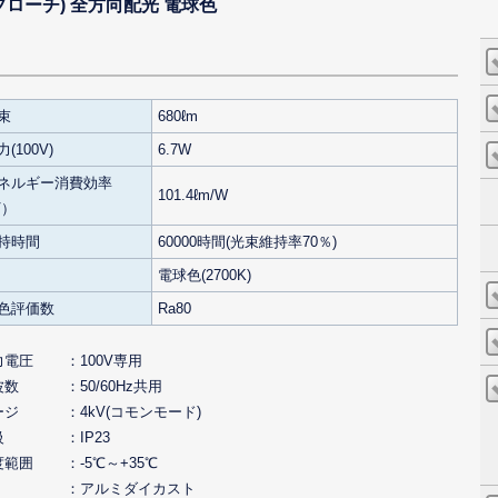
 アプローチ) 全方向配光 電球色
束
680ℓm
(100V)
6.7W
ネルギー消費効率
101.4ℓm/W
V）
持時間
60000時間(光束維持率70％)
電球色(2700K)
色評価数
Ra80
力電圧
100V専用
波数
50/60Hz共用
ージ
4kV(コモンモード)
級
IP23
度範囲
-5℃～+35℃
アルミダイカスト