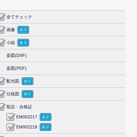
全てチェック
画像
小組
姿図(DXF)
姿図(PDF)
配光図
仕様図
取説・合格証
EM002217
EM002218