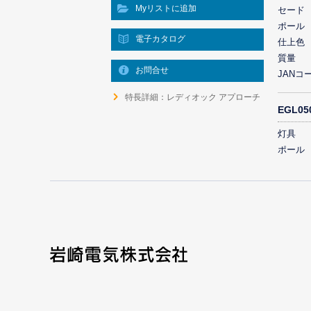
Myリストに追加
セード
ポール
電子カタログ
仕上色
質量
お問合せ
JANコ
特長詳細：レディオック アプローチ
EGL0
灯具
ポール