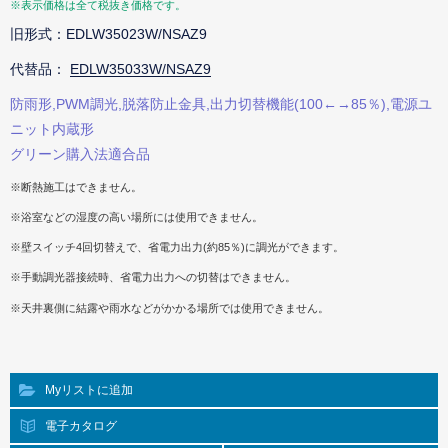
※表示価格は全て税抜き価格です。
旧形式：EDLW35023W/NSAZ9
代替品：
EDLW35033W/NSAZ9
防雨形,PWM調光,脱落防止金具,出力切替機能(100←→85％),電源ユ
ニット内蔵形
グリーン購入法適合品
※断熱施工はできません。
※浴室などの湿度の高い場所には使用できません。
※壁スイッチ4回切替えで、省電力出力(約85％)に調光ができます。
※手動調光器接続時、省電力出力への切替はできません。
※天井裏側に結露や雨水などがかかる場所では使用できません。
Myリストに追加
電子カタログ