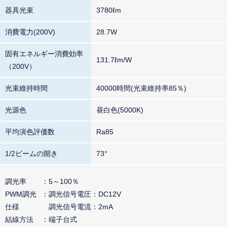
器具光束
3780ℓm
消費電力(200V)
28.7W
固有エネルギー消費効率
131.7ℓm/W
（200V）
光束維持時間
40000時間(光束維持率85％)
光源色
昼白色(5000K)
平均演色評価数
Ra85
1/2ビームの開き
73°
調光率
5～100％
PWM調光
調光信号電圧：DC12V
仕様
調光信号電流：2mA
結線方法
端子台式