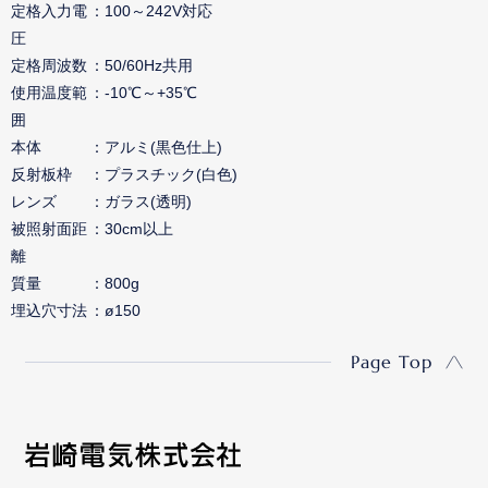
定格入力電
100～242V対応
圧
定格周波数
50/60Hz共用
使用温度範
-10℃～+35℃
囲
本体
アルミ(黒色仕上)
反射板枠
プラスチック(白色)
レンズ
ガラス(透明)
被照射面距
30cm以上
離
質量
800g
埋込穴寸法
ø150
Page Top