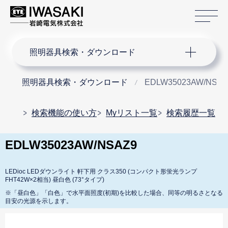
サ
サイト内検索
照明器具検索・ダウンロード
照明器具検索・ダウンロード
EDLW35023AW/NSAZ
検索機能の使い方
Myリスト一覧
検索履歴一覧
EDLW35023AW/NSAZ9
LEDioc LEDダウンライト 軒下用 クラス350 (コンパクト形蛍光ランプ
FHT42W×2相当) 昼白色 (73°タイプ)
※「昼白色」「白色」で水平面照度(初期)を比較した場合、同等の明るさとなる
目安の光源を示します。