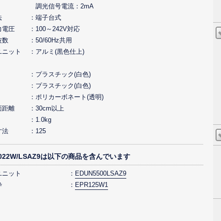
調光信号電流：2mA
法
端子台式
力電圧
100～242V対応
波数
50/60Hz共用
ユニット
アルミ(黒色仕上)
プラスチック(白色)
プラスチック(白色)
ポリカーボネート(透明)
面距離
30cm以上
1.0kg
寸法
125
5022W/LSAZ9は以下の商品を含んでいます
ユニット
EDUN5500LSAZ9
枠
EPR125W1