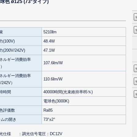
色 ø125 (73°タイプ)
束
5210ℓm
(100V)
48.4W
200V/242V)
47.1W
ネルギー消費効率
107.6ℓm/W
V）
ネルギー消費効率
110.6ℓm/W
/242V）
持時間
40000時間(光束維持率85％)
電球色(3000K)
色評価数
Ra85
ビームの開き
73°±2°
光仕様
調光信号電圧：DC12V