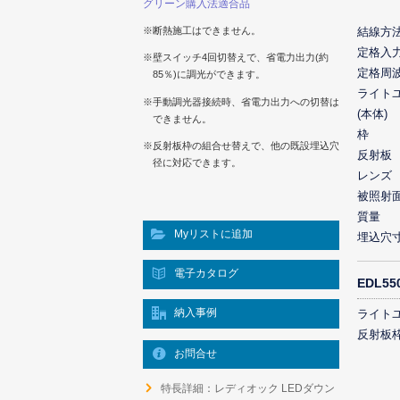
グリーン購入法適合品
結線方
※断熱施工はできません。
定格入
※壁スイッチ4回切替えで、省電力出力(約
定格周
85％)に調光ができます。
ライト
※手動調光器接続時、省電力出力への切替は
(本体)
できません。
枠
※反射板枠の組合せ替えで、他の既設埋込穴
反射板
径に対応できます。
レンズ
被照射
質量
Myリストに追加
埋込穴
電子カタログ
EDL5
納入事例
ライト
反射板
お問合せ
特長詳細：レディオック LEDダウン