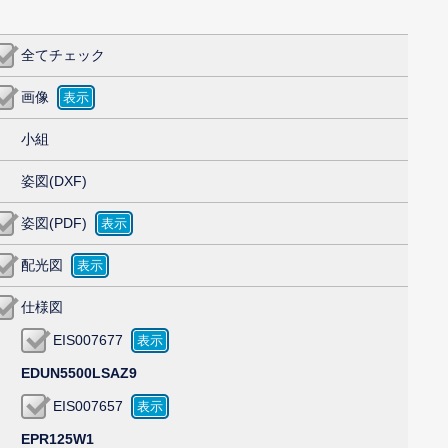
全てチェック
画像
小組
姿図(DXF)
姿図(PDF)
配光図
仕様図
EIS007677
EDUN5500LSAZ9
EIS007657
EPR125W1