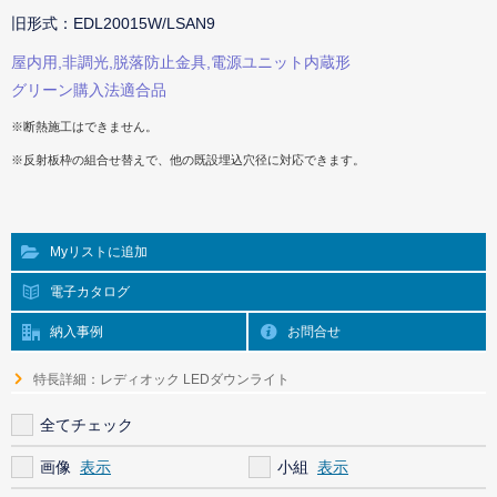
旧形式：EDL20015W/LSAN9
屋内用,非調光,脱落防止金具,電源ユニット内蔵形
グリーン購入法適合品
※断熱施工はできません。
※反射板枠の組合せ替えで、他の既設埋込穴径に対応できます。
Myリストに追加
電子カタログ
納入事例
お問合せ
特長詳細：レディオック LEDダウンライト
全てチェック
画像
小組