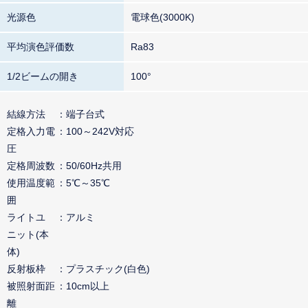
光源色
電球色(3000K)
平均演色評価数
Ra83
1/2ビームの開き
100°
結線方法
端子台式
定格入力電
100～242V対応
圧
定格周波数
50/60Hz共用
使用温度範
5℃～35℃
囲
ライトユ
アルミ
ニット(本
体)
反射板枠
プラスチック(白色)
被照射面距
10cm以上
離