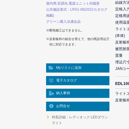
結線方
屋内用,非調光,電源ユニット内蔵形
定格入
公共施設形式：LRS1-08(2022カタログ
掲載)
定格周
グリーン購入法適合品
使用温
ライト
※断熱施工はできません。
(本体)
※反射板枠の組合せ替えで、他の既設埋込穴
反射板
径に対応できます。
被照射
質量
埋込穴
Myリストに追加
JANコ
電子カタログ
EDL1
納入事例
ライト
反射板
お問合せ
特長詳細：レディオック LEDダウン
ライト