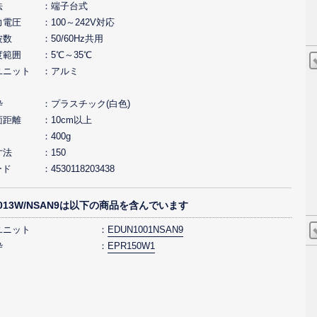
法
端子台式
力電圧
100～242V対応
波数
50/60Hz共用
度範囲
5℃～35℃
ユニット
アルミ
枠
プラスチック(白色)
面距離
10cm以上
400g
寸法
150
ード
4530118203438
0013W/NSAN9は以下の商品を含んでいます
ユニット
EDUN1001NSAN9
枠
EPR150W1