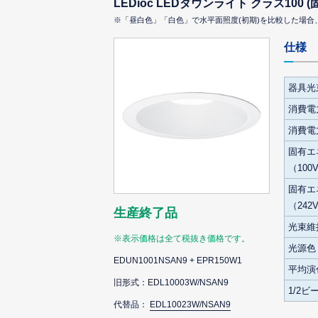
LEDioc LEDダウンライト クラス100
※「昼白色」「白色」で水平面照度(初期)を比較した場
仕様
器具光
消費電力(
消費電力
固有エ
（100V
固有エ
（242
生産終了品
光束維
※表示価格は全て税抜き価格です。
光源色
EDUN1001NSAN9 + EPR150W1
平均演
旧形式：EDL10003W/NSAN9
1/2
代替品：
EDL10023W/NSAN9