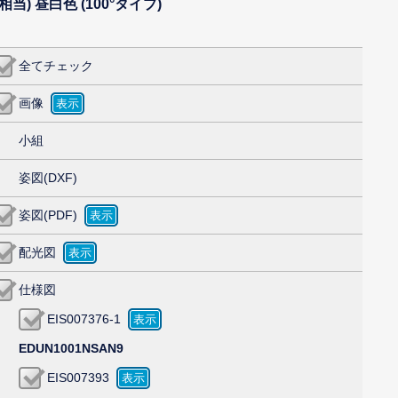
当) 昼白色 (100°タイプ)
全てチェック
画像
小組
姿図(DXF)
姿図(PDF)
配光図
仕様図
EIS007376-1
EDUN1001NSAN9
EIS007393