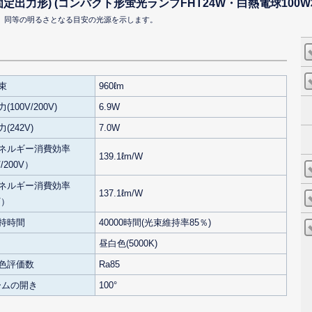
 (固定出力形) (コンパクト形蛍光ランプFHT24W・白熱電球100W相
合、同等の明るさとなる目安の光源を示します。
束
960ℓm
100V/200V)
6.9W
(242V)
7.0W
ネルギー消費効率
139.1ℓm/W
/200V）
ネルギー消費効率
137.1ℓm/W
V）
持時間
40000時間(光束維持率85％)
昼白色(5000K)
色評価数
Ra85
ビームの開き
100°