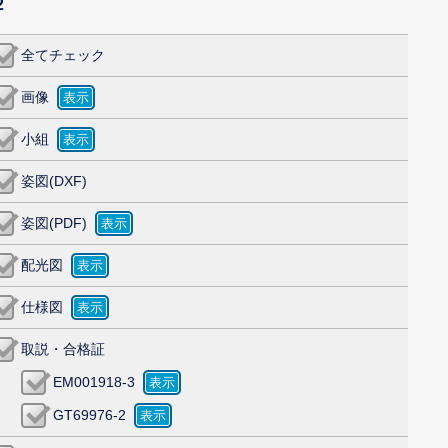
2
全てチェック
画像
小組
姿図(DXF)
姿図(PDF)
配光図
仕様図
取説・合格証
EM001918-3
GT69976-2