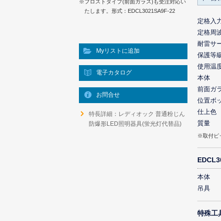
※フロストタイプ(前面ガラス)も受注対応い
たします。形式：EDCL3021SA9F-22
定格入
定格周
耐雷サ
Myリストに追加
保護等
使用温
電子カタログ
本体
前面ガ
お問合せ
位置ボ
仕上色
特長詳細：レディオック 普通粉じん
質量
防爆形LED照明器具(蛍光灯代替品)
※取付ピ
EDCL
本体
吊具
特殊工