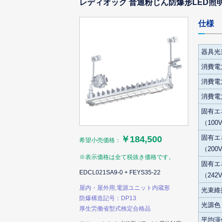
レディオック 普通粉じん防爆形LED照明器具
仕様
器具光
消費電力
消費電力
消費電力
固有エ
（100
固有エ
￥184,500
希望小売価格：
（200
※表示価格は全て税抜き価格です。
固有エ
EDCL021SA9-0 + FEYS35-22
（242
屋内・屋外用,電源ユニット内蔵形
光束維
防爆構造記号：DP13
光源色
厚生労働省型式検定合格品
平均演