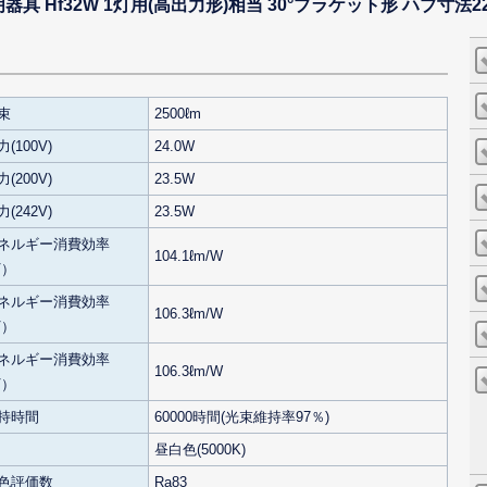
 Hf32W 1灯用(高出力形)相当 30°ブラケット形 ハブ寸法2
束
2500ℓm
(100V)
24.0W
(200V)
23.5W
(242V)
23.5W
ネルギー消費効率
104.1ℓm/W
V）
ネルギー消費効率
106.3ℓm/W
V）
ネルギー消費効率
106.3ℓm/W
V）
持時間
60000時間(光束維持率97％)
昼白色(5000K)
色評価数
Ra83