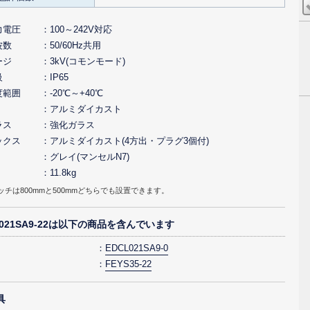
力電圧
100～242V対応
波数
50/60Hz共用
ージ
3kV(コモンモード)
級
IP65
度範囲
-20℃～+40℃
アルミダイカスト
ラス
強化ガラス
ックス
アルミダイカスト(4方出・プラグ3個付)
グレイ(マンセルN7)
11.8kg
ッチは800mmと500mmどちらでも設置できます。
3021SA9-22は以下の商品を含んでいます
EDCL021SA9-0
FEYS35-22
具