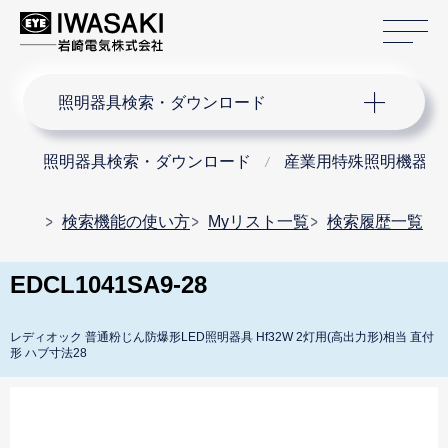
サ
サイト内検索
照明器具検索・ダウンロード
照明器具検索・ダウンロード
産業用特殊照明機器
検索機能の使い方
Myリスト一覧
検索履歴一覧
EDCL1041SA9-28
レディオック 普通粉じん防爆形LED照明器具 Hf32W 2灯用(高出力形)相当 直付
形 ハブ寸法28