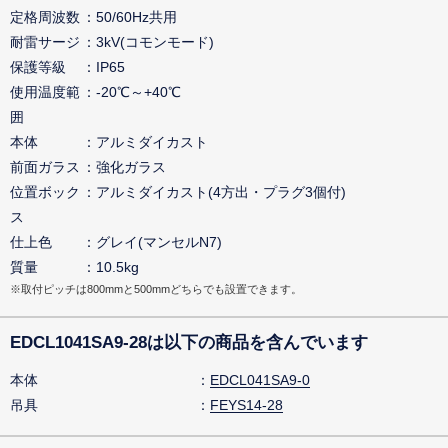
定格周波数
50/60Hz共用
耐雷サージ
3kV(コモンモード)
保護等級
IP65
使用温度範
-20℃～+40℃
囲
本体
アルミダイカスト
前面ガラス
強化ガラス
位置ボック
アルミダイカスト(4方出・プラグ3個付)
ス
仕上色
グレイ(マンセルN7)
質量
10.5kg
※取付ピッチは800mmと500mmどちらでも設置できます。
EDCL1041SA9-28は以下の商品を含んでいます
本体
EDCL041SA9-0
吊具
FEYS14-28