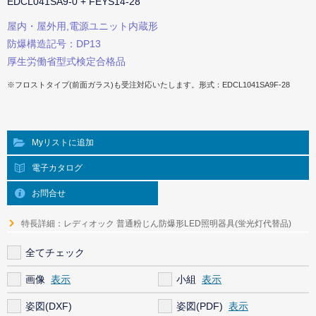
EDCL041SA9-0 + FEYS14-28
屋内・屋外用,電源ユニット内蔵形
防爆構造記号：DP13
厚生労働省型式検定合格品
※フロストタイプ(前面ガラス)も受注対応いたします。形式：EDCL1041SA9F-28
Myリストに追加
電子カタログ
お問合せ
特長詳細：レディオック 普通粉じん防爆形LED照明器具(蛍光灯代替品)
全てチェック
画像
小組
姿図(DXF)
姿図(PDF)