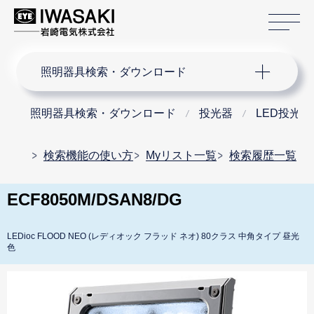
サ
サイト内検索
照明器具検索・ダウンロード
照明器具検索・ダウンロード
投光器
LED投光器
検索機能の使い方
Myリスト一覧
検索履歴一覧
ECF8050M/DSAN8/DG
LEDioc FLOOD NEO (レディオック フラッド ネオ) 80クラス 中角タイプ 昼光
色