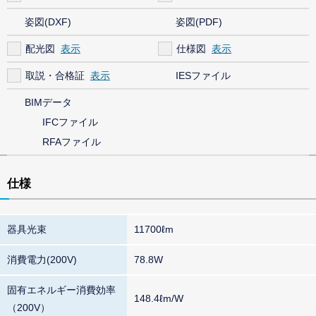
姿図(DXF)
姿図(PDF)
配光図
仕様図
取説・合格証
IESファイル
BIMデータ
IFCファイル
RFAファイル
仕様
器具光束
11700ℓm
消費電力(200V)
78.8W
固有エネルギー消費効率
148.4ℓm/W
（200V）