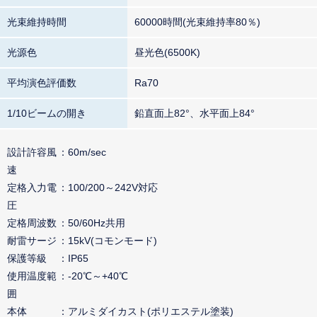
光束維持時間
60000時間(光束維持率80％)
光源色
昼光色(6500K)
平均演色評価数
Ra70
1/10ビームの開き
鉛直面上82°、水平面上84°
設計許容風
60m/sec
速
定格入力電
100/200～242V対応
圧
定格周波数
50/60Hz共用
耐雷サージ
15kV(コモンモード)
保護等級
IP65
使用温度範
-20℃～+40℃
囲
本体
アルミダイカスト(ポリエステル塗装)