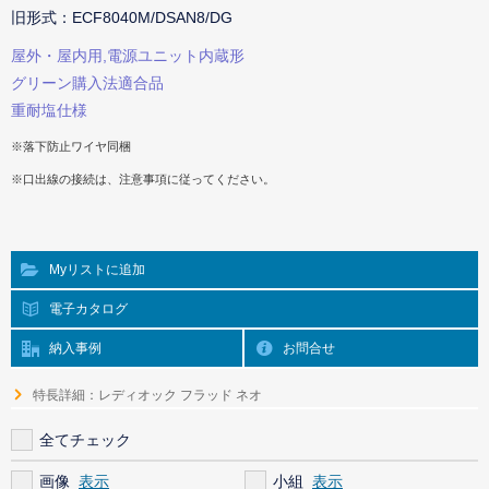
旧形式：ECF8040M/DSAN8/DG
屋外・屋内用,電源ユニット内蔵形
グリーン購入法適合品
重耐塩仕様
※落下防止ワイヤ同梱
※口出線の接続は、注意事項に従ってください。
Myリストに追加
電子カタログ
納入事例
お問合せ
特長詳細：レディオック フラッド ネオ
全てチェック
画像
小組