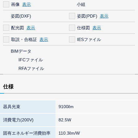
画像
小組
姿図(DXF)
姿図(PDF)
配光図
仕様図
取説・合格証
IESファイル
BIMデータ
IFCファイル
RFAファイル
仕様
器具光束
9100ℓm
消費電力(200V)
82.5W
固有エネルギー消費効率
110.3ℓm/W