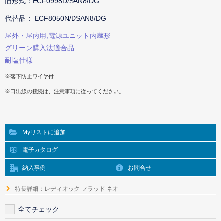
旧形式：ECF0998D/SAN8/DG
代替品：
ECF8050N/DSAN8/DG
屋外・屋内用,電源ユニット内蔵形
グリーン購入法適合品
耐塩仕様
※落下防止ワイヤ付
※口出線の接続は、注意事項に従ってください。
Myリストに追加
電子カタログ
納入事例
お問合せ
特長詳細：レディオック フラッド ネオ
全てチェック