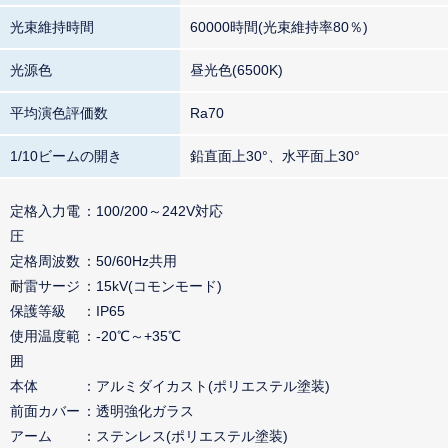
光束維持時間
60000時間(光束維持率80％)
光源色
昼光色(6500K)
平均演色評価数
Ra70
1/10ビームの開き
鉛直面上30°、水平面上30°
定格入力電
100/200～242V対応
圧
定格周波数
50/60Hz共用
耐雷サージ
15kV(コモンモード)
保護等級
IP65
使用温度範
-20℃～+35℃
囲
本体
アルミダイカスト(ポリエステル塗装)
前面カバー
透明強化ガラス
アーム
ステンレス(ポリエステル塗装)