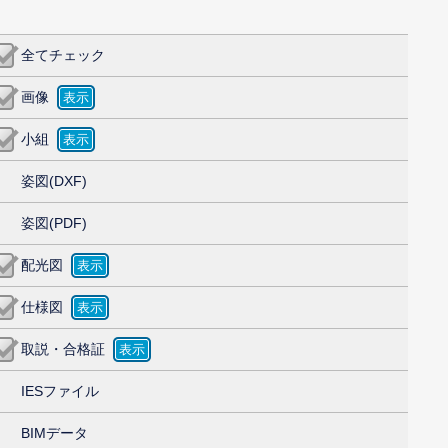
全てチェック
画像
小組
姿図(DXF)
姿図(PDF)
配光図
仕様図
取説・合格証
IESファイル
BIMデータ