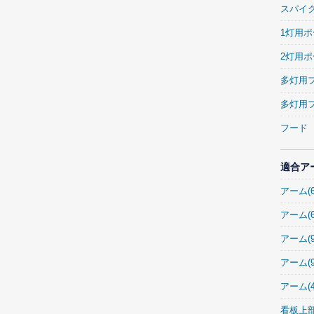
スパイ
1灯用
2灯用
多灯用
多灯用
フード
適合ア
アーム(6
アーム(
アーム(
アーム(9
アーム(
看板上