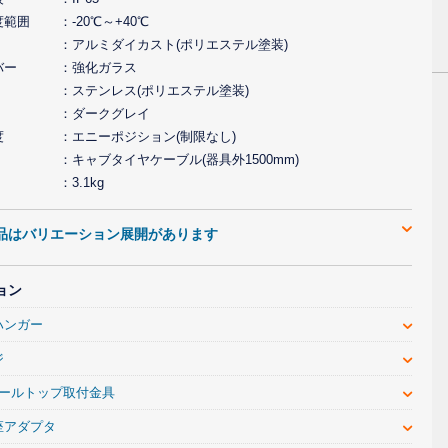
度範囲
-20℃～+40℃
アルミダイカスト(ポリエステル塗装)
バー
強化ガラス
ステンレス(ポリエステル塗装)
ダークグレイ
度
エニーポジション(制限なし)
キャブタイヤケーブル(器具外1500mm)
3.1kg
品はバリエーション展開があります
ョン
ハンガー
ジ
ポールトップ取付金具
座アダプタ