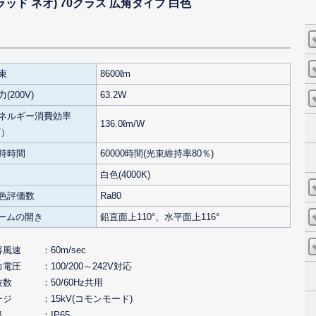
 フラッド ネオ) 70クラス 広角タイプ 白色
束
8600ℓm
(200V)
63.2W
ネルギー消費効率
136.0ℓm/W
V）
持時間
60000時間(光束維持率80％)
白色(4000K)
色評価数
Ra80
ビームの開き
鉛直面上110°、水平面上116°
容風速
60m/sec
力電圧
100/200～242V対応
波数
50/60Hz共用
ージ
15kV(コモンモード)
級
IP65