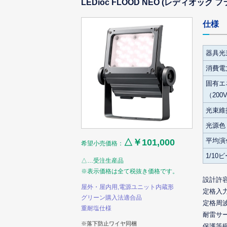
LEDioc FLOOD NEO (レディオック
仕様
器具光
消費電力
固有エ
（200
光束維
光源色
平均演
△￥101,000
希望小売価格：
1/10
△…受注生産品
※表示価格は全て税抜き価格です。
設計許
屋外・屋内用,電源ユニット内蔵形
定格入
グリーン購入法適合品
定格周
重耐塩仕様
耐雷サ
※落下防止ワイヤ同梱
保護等