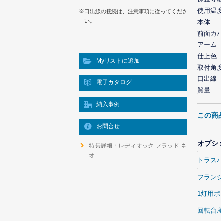
使用温
※口出線の接続は、注意事項に従ってくださ
い。
本体
前面カ
アーム
仕上色
Myリストに追加
取付角
口出線
電子カタログ
質量
納入事例
この商
お問合せ
オプシ
特長詳細：レディオック フラッド ネ
オ
トラス
フラン
1灯用
回転台