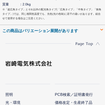
質量
2.0kg
※「超広角タイプ」とそれ以外の配光角タイプ(「広角タイプ」「中角タイプ」「狭角
タイプ」)では、同じ相関色温度でも、光色(光の色味)に若干の違いがあります。組合
せて使用する場合はご注意ください。
この商品はバリエーション展開があります
Page Top
照明
PCB検索／証明書発行
光・環境
価格改定・生産終了品