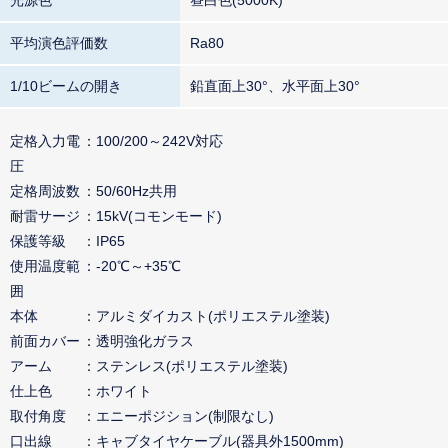
平均演色評価数
Ra80
1/10ビームの開き
鉛直面上30°、水平面上30°
定格入力電
100/200～242V対応
圧
定格周波数
50/60Hz共用
耐雷サージ
15kV(コモンモード)
保護等級
IP65
使用温度範
-20℃～+35℃
囲
本体
アルミダイカスト(ポリエステル塗装)
前面カバー
透明強化ガラス
アーム
ステンレス(ポリエステル塗装)
仕上色
ホワイト
取付角度
エニーポジション(制限なし)
口出線
キャブタイヤケーブル(器具外1500mm)