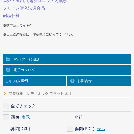
屋外・屋内用,電源ユニット内蔵形
グリーン購入法適合品
耐塩仕様
※落下防止ワイヤ付
※口出線の接続は、注意事項に従ってください。
Myリストに追加
電子カタログ
納入事例
お問合せ
特長詳細：レディオック フラッド ネオ
全てチェック
画像
小組
姿図(DXF)
姿図(PDF)