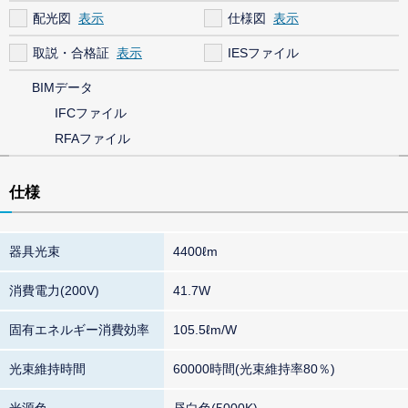
配光図
仕様図
取説・合格証
IESファイル
BIMデータ
IFCファイル
RFAファイル
仕様
器具光束
4400ℓm
消費電力(200V)
41.7W
固有エネルギー消費効率
105.5ℓm/W
光束維持時間
60000時間(光束維持率80％)
光源色
昼白色(5000K)