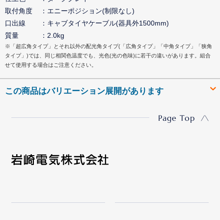
取付角度
エニーポジション(制限なし)
口出線
キャブタイヤケーブル(器具外1500mm)
質量
2.0kg
※「超広角タイプ」とそれ以外の配光角タイプ(「広角タイプ」「中角タイプ」「狭角
タイプ」)では、同じ相関色温度でも、光色(光の色味)に若干の違いがあります。組合
せて使用する場合はご注意ください。
この商品はバリエーション展開があります
Page Top