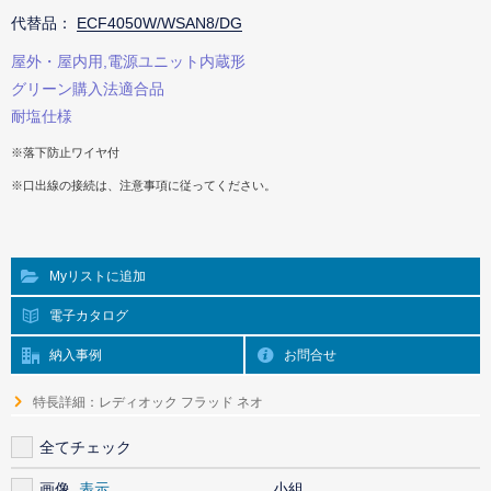
代替品：
ECF4050W/WSAN8/DG
屋外・屋内用,電源ユニット内蔵形
グリーン購入法適合品
耐塩仕様
※落下防止ワイヤ付
※口出線の接続は、注意事項に従ってください。
Myリストに追加
電子カタログ
納入事例
お問合せ
特長詳細：レディオック フラッド ネオ
全てチェック
画像
小組