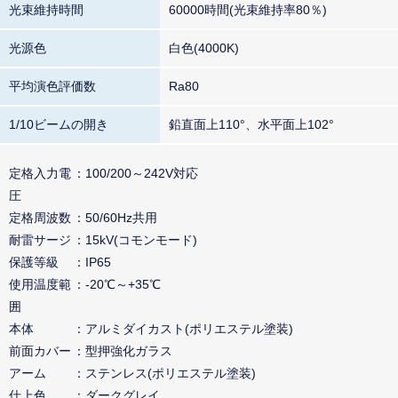
光束維持時間
60000時間(光束維持率80％)
光源色
白色(4000K)
平均演色評価数
Ra80
1/10ビームの開き
鉛直面上110°、水平面上102°
定格入力電
100/200～242V対応
圧
定格周波数
50/60Hz共用
耐雷サージ
15kV(コモンモード)
保護等級
IP65
使用温度範
-20℃～+35℃
囲
本体
アルミダイカスト(ポリエステル塗装)
前面カバー
型押強化ガラス
アーム
ステンレス(ポリエステル塗装)
仕上色
ダークグレイ