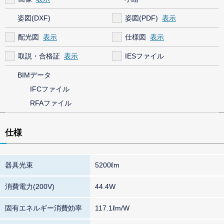
姿図(DXF)
姿図(PDF)
配光図
仕様図
取説・合格証
IESファイル
BIMデータ
IFCファイル
RFAファイル
仕様
器具光束
5200ℓm
消費電力(200V)
44.4W
固有エネルギー消費効率
117.1ℓm/W