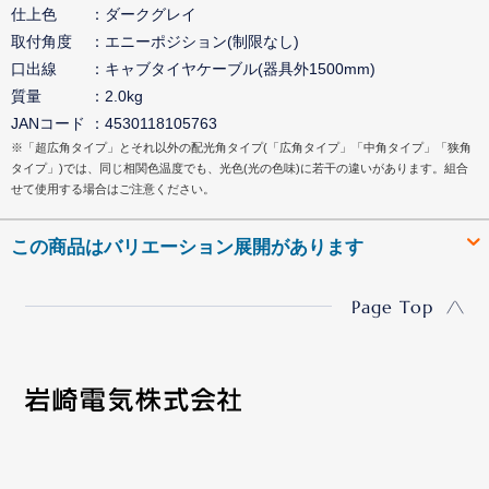
仕上色
ダークグレイ
取付角度
エニーポジション(制限なし)
口出線
キャブタイヤケーブル(器具外1500mm)
質量
2.0kg
JANコード
4530118105763
※「超広角タイプ」とそれ以外の配光角タイプ(「広角タイプ」「中角タイプ」「狭角
タイプ」)では、同じ相関色温度でも、光色(光の色味)に若干の違いがあります。組合
せて使用する場合はご注意ください。
この商品はバリエーション展開があります
Page Top