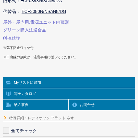
旧形式：ECF0398N/SAN8/DG
代替品：
ECF3050N/NSAN8/DG
屋外・屋内用,電源ユニット内蔵形
グリーン購入法適合品
耐塩仕様
※落下防止ワイヤ付
※口出線の接続は、注意事項に従ってください。
Myリストに追加
電子カタログ
納入事例
お問合せ
特長詳細：レディオック フラッド ネオ
全てチェック