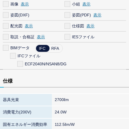
画像
小組
姿図(DXF)
姿図(PDF)
配光図
仕様図
取説・合格証
IESファイル
BIMデータ
IFC
RFA
IFCファイル
ECF2040N/NSAN8/DG
仕様
器具光束
2700ℓm
消費電力(200V)
24.0W
固有エネルギー消費効率
112.5ℓm/W