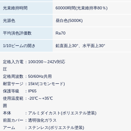
光束維持時間
60000時間(光束維持率80％)
光源色
昼白色(5000K)
平均演色評価数
Ra70
1/10ビームの開き
鉛直面上30°、水平面上30°
定格入力電
100/200～242V対応
圧
定格周波数
50/60Hz共用
耐雷サージ
15kV(コモンモード)
保護等級
IP65
使用温度範
-20℃～+35℃
囲
本体
アルミダイカスト(ポリエステル塗装)
前面カバー
透明強化ガラス
アーム
ステンレス(ポリエステル塗装)