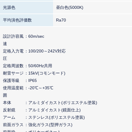
光源色
昼白色(5000K)
平均演色評価数
Ra70
設計許容風
60m/sec
速
定格入力電
100/200～242V対応
圧
定格周波数
50/60Hz共用
耐雷サージ
15kV(コモンモード)
保護等級
IP65
使用温度範
-20℃～+35℃
囲
本体
アルミダイカスト(ポリエステル塗装)
反射鏡
アルミダイカスト(鏡面仕上)
アーム
ステンレス(ポリエステル塗装)
前面ガラス
強化ガラス(型押ガラス)
前面枠
ポリカーボネート