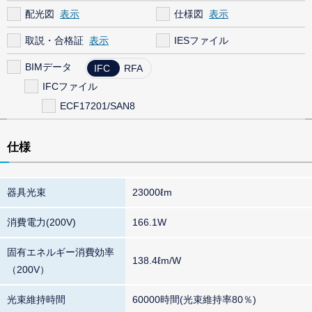
配光図
仕様図
取説・合格証
IESファイル
BIMデータ
IFC
RFA
IFCファイル
ECF17201/SAN8
仕様
器具光束
23000ℓm
消費電力(200V)
166.1W
固有エネルギー消費効率
138.4ℓm/W
（200V）
光束維持時間
60000時間(光束維持率80％)