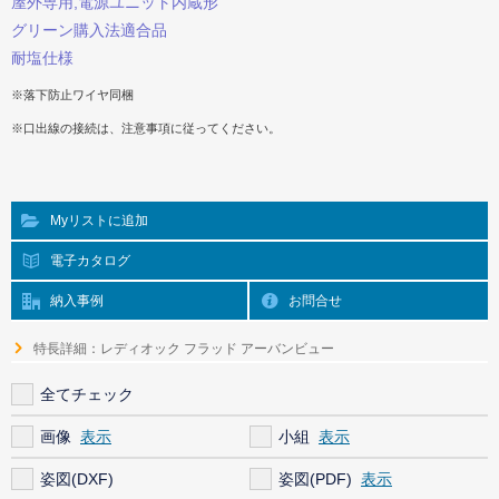
屋外専用,電源ユニット内蔵形
グリーン購入法適合品
耐塩仕様
※落下防止ワイヤ同梱
※口出線の接続は、注意事項に従ってください。
Myリストに追加
電子カタログ
納入事例
お問合せ
特長詳細：レディオック フラッド アーバンビュー
全てチェック
画像
小組
姿図(DXF)
姿図(PDF)