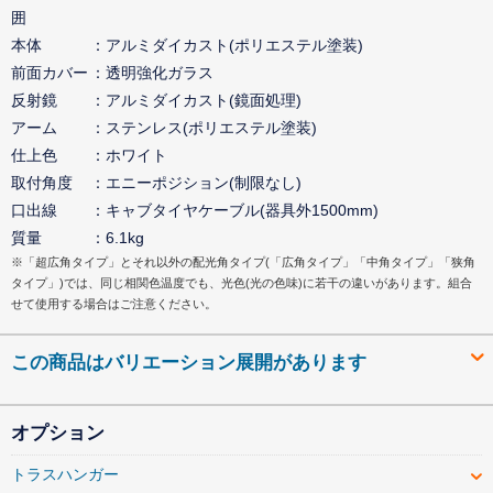
囲
本体
アルミダイカスト(ポリエステル塗装)
前面カバー
透明強化ガラス
反射鏡
アルミダイカスト(鏡面処理)
アーム
ステンレス(ポリエステル塗装)
仕上色
ホワイト
取付角度
エニーポジション(制限なし)
口出線
キャブタイヤケーブル(器具外1500mm)
質量
6.1kg
※「超広角タイプ」とそれ以外の配光角タイプ(「広角タイプ」「中角タイプ」「狭角
タイプ」)では、同じ相関色温度でも、光色(光の色味)に若干の違いがあります。組合
せて使用する場合はご注意ください。
この商品はバリエーション展開があります
オプション
トラスハンガー