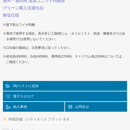
屋外・屋内用,電源ユニット内蔵形
グリーン購入法適合品
耐塩仕様
※落下防止ワイヤ同梱
※屋内で使用する場合、高天井と工場(粉じん・オイルミスト・高温・腐食性ガスがあ
る場所)では使用しないでください。
※口出線の接続は、注意事項に従ってください。
※昼光色(6500K)、白色(4000K)、電球色(2700K)、ナトリウム色(2100K)については、
ご相談ください。
Myリストに追加
電子カタログ
納入事例
お問合せ
特長詳細：レディオック フラッド ネオ