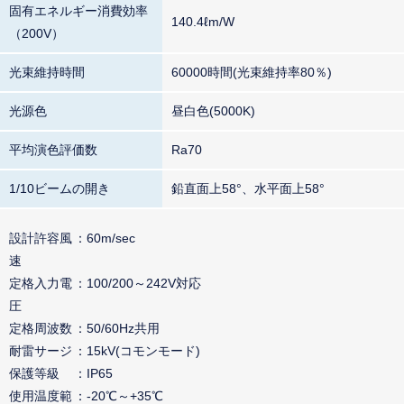
固有エネルギー消費効率
140.4ℓm/W
（200V）
光束維持時間
60000時間(光束維持率80％)
光源色
昼白色(5000K)
平均演色評価数
Ra70
1/10ビームの開き
鉛直面上58°、水平面上58°
設計許容風
60m/sec
速
定格入力電
100/200～242V対応
圧
定格周波数
50/60Hz共用
耐雷サージ
15kV(コモンモード)
保護等級
IP65
使用温度範
-20℃～+35℃