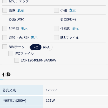
全てチェック
画像
小組
姿図(DXF)
姿図(PDF)
配光図
仕様図
取説・合格証
IESファイル
BIMデータ
IFC
RFA
IFCファイル
ECF12040M/NSAN8/W
仕様
器具光束
17000ℓm
消費電力(200V)
121W