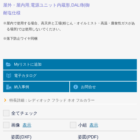
屋外・屋内用,電源ユニット内蔵形,DALI制御
耐塩仕様
※屋内で使用する場合、高天井と工場(粉じん・オイルミスト・高温・腐食性ガスがあ
る場所)では使用しないでください。
※落下防止ワイヤ同梱
Myリストに追加
電子カタログ
納入事例
お問合せ
特長詳細：レディオック フラッド ネオ フルカラー
全てチェック
画像
小組
姿図(DXF)
姿図(PDF)