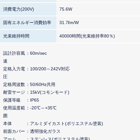
消費電力(200V)
75.6W
固有エネルギー消費効率
31.7ℓm/W
光束維持時間
40000時間(光束維持率80％)
設計許容風
60m/sec
速
定格入力電
100/200～242V対応
圧
定格周波数
50/60Hz共用
耐雷サージ
15kV(コモンモード)
保護等級
IP65
使用温度範
-20℃～+35℃
囲
本体
アルミダイカスト(ポリエステル塗装)
前面カバー
透明強化ガラス
アーム
ステンレス(ポリエステル塗装)