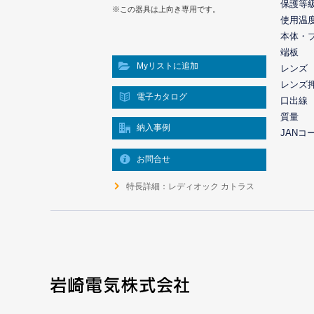
保護等
※この器具は上向き専用です。
使用温
本体・
端板
Myリストに追加
レンズ
レンズ
電子カタログ
口出線
質量
納入事例
JANコ
お問合せ
特長詳細：レディオック カトラス