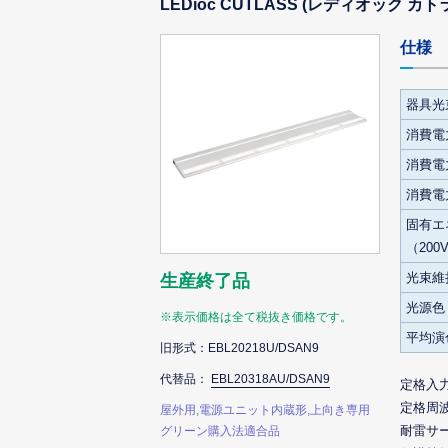
LEDioc CUTLASS (レディオック カトラ
仕様
器具光
消費電力
消費電力
消費電力
固有エ
（200
光束維
生産終了品
光源色
※表示価格は全て税抜き価格です。
平均演
旧形式：EBL20218U/DSAN9
代替品：
EBL20318AU/DSAN9
定格入
定格周
屋外用,電源ユニット内蔵形,上向き専用
耐雷サ
グリーン購入法適合品