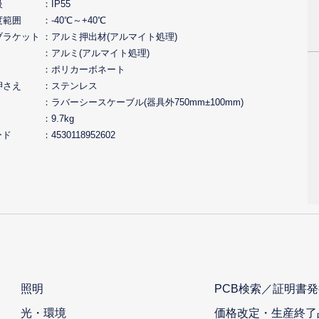
級
IP55
度範囲
-40℃～+40℃
ブラケット
アルミ押出材(アルマイト処理)
アルミ(アルマイト処理)
ポリカーボネート
押さえ
ステンレス
ラバーシースケーブル(器具外750mm±100mm)
9.7kg
ード
4530118952602
照明
PCB検索／証明書発
光・環境
価格改定・生産終了