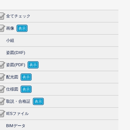
全てチェック
画像
小組
姿図(DXF)
姿図(PDF)
配光図
仕様図
取説・合格証
IESファイル
BIMデータ