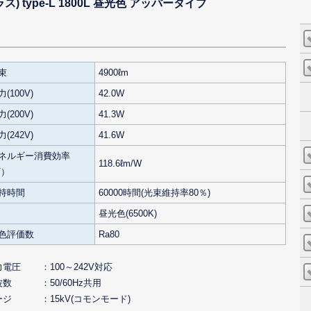
ス) type-L 1800L 昼光色 アッパータイプ
束
4900ℓm
(100V)
42.0W
(200V)
41.3W
(242V)
41.6W
ネルギー消費効率
118.6ℓm/W
V）
持時間
60000時間(光束維持率80％)
昼光色(6500K)
色評価数
Ra80
力電圧
100～242V対応
波数
50/60Hz共用
ージ
15kV(コモンモード)