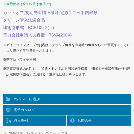
※表示価格は全て税抜き価格です。
カットオフ,初期光束補正機能,電源ユニット内蔵形
グリーン購入法適合品
建電協形式：KCE100-2(-J)
電力会社申請入力容量：76VA(200V)
※ガイドラインタイプの[ ]内は、クランプ角度を出荷時の角度から＋5°変更することに
より満たす設計条件を示します。
※落下防止ワイヤ同梱
※建電協形式の(-J)は、「道路・トンネル照明器材仕様書・同解説 平成30年版(一社)建
設電気技術協会」における「重耐塩仕様」を示します。
Myリストに追加
電子カタログ
納入事例
お問合せ
特長詳細：レディオック ロード エス