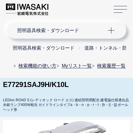
サ
サイト内検索
照明器具検索・ダウンロード
照明器具検索・ダウンロード
道路・トンネル・防犯
検索機能の使い方
Myリスト一覧
検索履歴一覧
E77291SAJ9H/K10L
LEDioc ROAD S (レディオック ロード エス) 連続照明用配光 建電協仕様適合品
水銀ランプ400W相当 ガイドラインタイプa・b・n・p・r・t・[h・i]・[j] ポール
ヘッド形