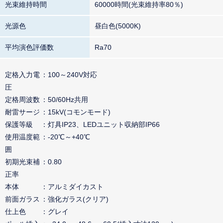
光束維持時間
60000時間(光束維持率80％)
光源色
昼白色(5000K)
平均演色評価数
Ra70
定格入力電
100～240V対応
圧
定格周波数
50/60Hz共用
耐雷サージ
15kV(コモンモード)
保護等級
灯具IP23、LEDユニット収納部IP66
使用温度範
-20℃～+40℃
囲
初期光束補
0.80
正率
本体
アルミダイカスト
前面ガラス
強化ガラス(クリア)
仕上色
グレイ