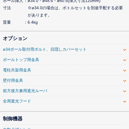
ポール挿入
ø34.0・ø48.6・ø60.5(挿入寸法120mm)
寸法
※ø34.0の場合は、ボトルセットを別途手配する必要
があります。
質量
6.4kg
オプション
ø34ポール取付用ボルト、目隠しカバーセット
ポールトップ用金具
電柱共架用金具
壁付用金具
前方後方兼用遮光ルーバ
全周遮光フード
制御機器