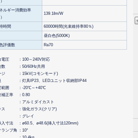
V）
ネルギー消費効率
139.1ℓm/W
V）
持時間
60000時間(光束維持率80％)
昼白色(5000K)
色評価数
Ra70
力電圧
100～240V対応
波数
50/60Hz共用
ージ
15kV(コモンモード)
級
灯具IP23、LEDユニット収納部IP44
度範囲
-20℃～+40℃
束補正率
0.80
アルミダイカスト
ラス
強化ガラス(クリア)
グレイ
挿入寸法
ø60.5、ø48.6(挿入寸法120mm)
クランプ角
10°
10.4kg