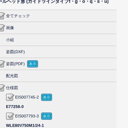
ポールヘッド形 (ガイドラインタイプf・g・o・q・s・u)
全てチェック
画像
小組
姿図(DXF)
姿図(PDF)
配光図
仕様図
EIS007745-2
E77258-0
EIS007793-3
WLE80V750M1/24-1