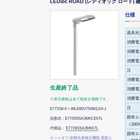
LEDioc ROAD (レディオック ロー
仕様
器具光
消費電力
消費電力
消費電力
注
消費電力
生産終了品
消費電力
消費電力
※表示価格は全て税抜き価格です。
注
E77258-0 + WLE80V750M1/24-1
固有エ
旧形式：E77058SAJ9/KCE07L
（100
代替品：
E77283SAJ9/K07L
固有エ
カットオフ,初期光束補正機能,電源ユ