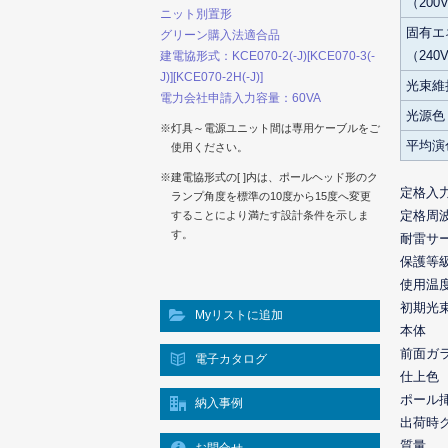
（200
ニット別置形
固有エ
グリーン購入法適合品
（240
建電協形式：KCE070-2(-J)[KCE070-3(-
J)][KCE070-2H(-J)]
光束維
電力会社申請入力容量：60VA
光源色
※灯具～電源ユニット間は専用ケーブルをご
平均演
使用ください。
※建電協形式の[ ]内は、ポールヘッド形のク
定格入
ランプ角度を標準の10度から15度へ変更
定格周
することにより満たす設計条件を示しま
す。
耐雷サ
保護等
使用温
初期光
Myリストに追加
本体
前面ガ
電子カタログ
仕上色
ポール
納入事例
出荷時
質量