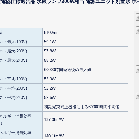
ド) 建電協仕様適合品 水銀ランプ300W相当 電源ユニット別置形 
束
8100ℓm
・最大(100V)
59.1W
・最大(200V)
57.8W
・最大(240V)
58.2W
60000時間経過後の最大値
・平均(100V)
52.9W
・平均(200V)
52.2W
・平均(240V)
52.6W
初期光束補正機能による60000時間平均値
ネルギー消費効率
137.0ℓm/W
V）
ネルギー消費効率
140.1ℓm/W