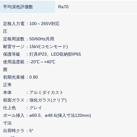
平均演色評価数
Ra70
定格入力電
100～265V対応
圧
定格周波数
50/60Hz共用
耐雷サージ
15kV(コモンモード)
保護等級
灯具IP23、LED収納部IP65
使用温度範
-20℃～+40℃
囲
初期光束補
0.80
正率
本体
アルミダイカスト
前面ガラス
強化ガラス(クリア)
仕上色
グレイ
ポール挿入
ø60.5、ø48.6(挿入寸法120mm)
寸法
出荷時クラ
5°