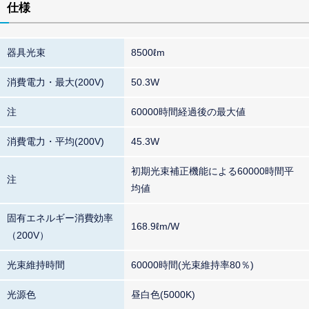
仕様
器具光束
8500ℓm
消費電力・最大(200V)
50.3W
注
60000時間経過後の最大値
消費電力・平均(200V)
45.3W
初期光束補正機能による60000時間平
注
均値
固有エネルギー消費効率
168.9ℓm/W
（200V）
光束維持時間
60000時間(光束維持率80％)
光源色
昼白色(5000K)