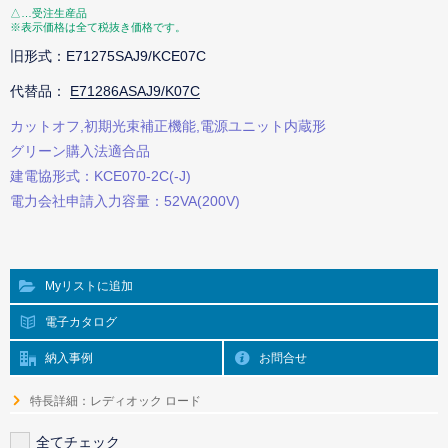
△…受注生産品
※表示価格は全て税抜き価格です。
旧形式：E71275SAJ9/KCE07C
代替品：
E71286ASAJ9/K07C
カットオフ,初期光束補正機能,電源ユニット内蔵形
グリーン購入法適合品
建電協形式：KCE070-2C(-J)
電力会社申請入力容量：52VA(200V)
Myリストに追加
電子カタログ
納入事例
お問合せ
特長詳細：レディオック ロード
全てチェック