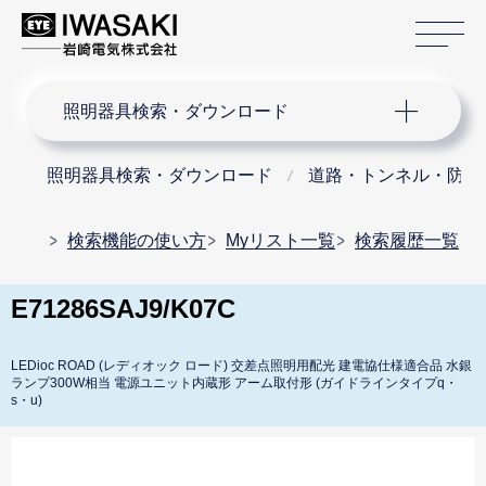
サ
サイト内検索
照明器具検索・ダウンロード
照明器具検索・ダウンロード
道路・トンネル・防犯
検索機能の使い方
Myリスト一覧
検索履歴一覧
E71286SAJ9/K07C
LEDioc ROAD (レディオック ロード) 交差点照明用配光 建電協仕様適合品 水銀
ランプ300W相当 電源ユニット内蔵形 アーム取付形 (ガイドラインタイプq・
s・u)