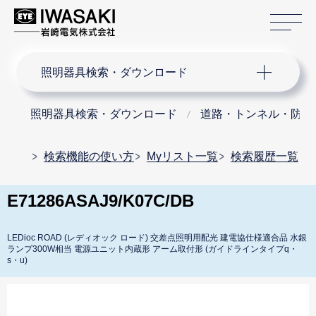
サ
サイト内検索
照明器具検索・ダウンロード
照明器具検索・ダウンロード
道路・トンネル・防犯
検索機能の使い方
Myリスト一覧
検索履歴一覧
E71286ASAJ9/K07C/DB
LEDioc ROAD (レディオック ロード) 交差点照明用配光 建電協仕様適合品 水銀
ランプ300W相当 電源ユニット内蔵形 アーム取付形 (ガイドラインタイプq・
s・u)